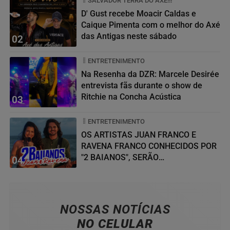
SALVADOR TERRA DO AXÉ!!!
D' Gust recebe Moacir Caldas e
Caique Pimenta com o melhor do Axé
das Antigas neste sábado
02
ENTRETENIMENTO
Na Resenha da DZR: Marcele Desirée
entrevista fãs durante o show de
Ritchie na Concha Acústica
03
ENTRETENIMENTO
OS ARTISTAS JUAN FRANCO E
RAVENA FRANCO CONHECIDOS POR
"2 BAIANOS", SERÃO
04
HOMENAGEADOS NO...
NOSSAS NOTÍCIAS
NO CELULAR