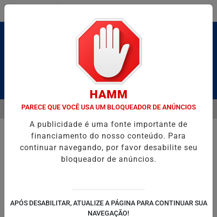
Entrar
Pesquisar Notícia
HAMM
PARECE QUE VOCÊ USA UM BLOQUEADOR DE ANÚNCIOS
MENU
BRUTO” HOMENAGEIA UZIEL BUENO NO TERRAÇO MINEIRO
D' GUS
A publicidade é uma fonte importante de
EM ALTA
financiamento do nosso conteúdo. Para
continuar navegando, por favor desabilite seu
bloqueador de anúncios.
POLITICA
ENTRETENIMENTO
SALVADOR AQUI!
SÃ
APÓS DESABILITAR, ATUALIZE A PÁGINA PARA CONTINUAR SUA
NAVEGAÇÃO!