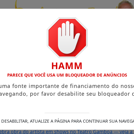
HAMM
PARECE QUE VOCÊ USA UM BLOQUEADOR DE ANÚNCIOS
 uma fonte importante de financiamento do noss
avegando, por favor desabilite seu bloqueador 
hor do Axé das Antigas neste sábado
CAVALGADA “O SISTE
ãs durante o show de Ritchie na Concha Acústica
OS ARTIS
E AGOSTO DE 2026
Xanddy Harmonia mantém ritmo intenso
 DESABILITAR, ATUALIZE A PÁGINA PARA CONTINUAR SUA NAVEG
a reforçam programação do Camarote Glamour Salvador
S
lebra obra do artista em shows no Teatro Gamboa — veja