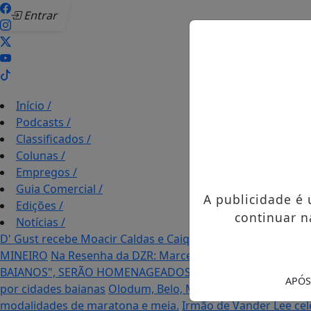
Entrar
Início
/
Podcasts
/
Classificados
/
Colunas
/
Empregos
/
Guia Comercial
/
A publicidade é
Edições
/
continuar n
Notícias
/
D' Gust recebe Moacir Caldas e Caique Pimenta com o mel
MINEIRO
Na Resenha da DZR: Marcele Desirée entrevista f
BAIANOS", SERÃO HOMENAGEADOS NO PRÓXIMO DIA 14 D
APÓS
por cidades baianas
Olodum, Belo, Mumuzinho e Timbalad
modalidades de maratona e meia.
Irmão de Vander Lee ce