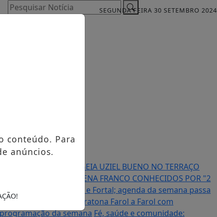
Pesquisar Notícia
SEGUNDA FEIRA 30 SETEMBRO 2024
o conteúdo. Para
de anúncios.
MA É BRUTO” HOMENAGEIA UZIEL BUENO NO TERRAÇO
TAS JUAN FRANCO E RAVENA FRANCO CONHECIDOS POR "2
 após turnê europeia e Fortal; agenda da semana passa
AÇÃO!
alvador sedia Meia Maratona Farol a Farol com
 a programação da semana
Fé, saúde e comunidade: