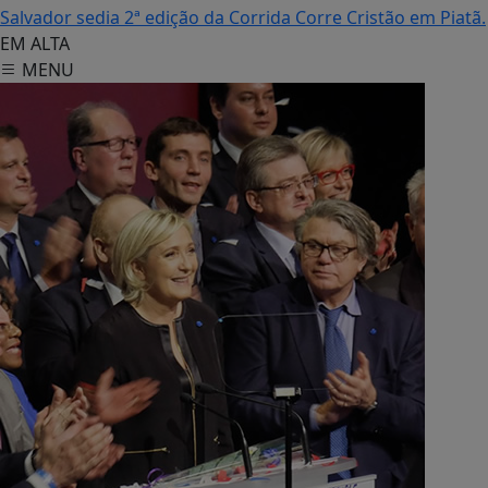
Salvador sedia 2ª edição da Corrida Corre Cristão em Piatã.
EM ALTA
MENU