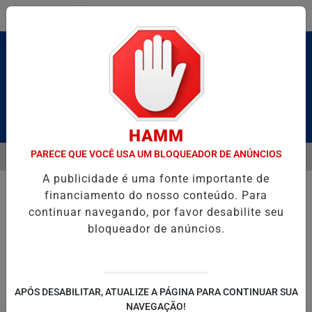
Entrar
Pesquisar Notícia
HAMM
PARECE QUE VOCÊ USA UM BLOQUEADOR DE ANÚNCIOS
MENU
BRUTO” HOMENAGEIA UZIEL BUENO NO TERRAÇO MINEIRO
NA RES
A publicidade é uma fonte importante de
EM ALTA
financiamento do nosso conteúdo. Para
continuar navegando, por favor desabilite seu
bloqueador de anúncios.
POLITICA
ENTRETENIMENTO
SALVADOR AQUI!
SÃ
APÓS DESABILITAR, ATUALIZE A PÁGINA PARA CONTINUAR SUA
NAVEGAÇÃO!