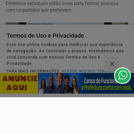
Diretórios estaduais estão livres para formar alianças
com os partidos que preferirem.
Termos de Uso e Privacidade
Esse site utiliza cookies para melhorar sua experiência
de navegação. Ao continuar o acesso, entendemos que
você concorda com nossos Termos de Uso e
Privacidade.
PARA MAIS INFORMAÇÕES,
ACESSE NOSSOS TERMOS
CLICANDO AQUI
PROSSEGUIR
JUSTIÇA
TRE-RJ altera 66 locais de votação por questões
de segurança
Objetivo é evitar influência do crime organizado e de
milícias. Medida alcança cerca de 188 mil...