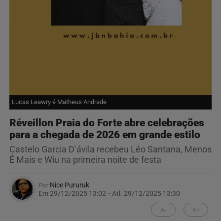
Lucas Leawry é Matheus Andrade
Réveillon Praia do Forte abre celebrações
para a chegada de 2026 em grande estilo
Castelo Garcia D’ávila recebeu Léo Santana, Menos
É Mais e Wiu na primeira noite de festa
Por
Nice Pururuk
Em 29/12/2025 13:02
- Atl.
29/12/2025 13:30
A-
A+