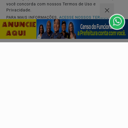
você concorda com nossos Termos de Uso e
Privacidade.
CRIAR MINHA CONTA
PARA MAIS INFORMAÇÕES,
ACESSE NOSSOS TERMOS
CLICANDO AQUI
PROSSEGUIR
Navegue
Início
Politica
Mundo
Entretenimento
Tecnologia e Inovação
Educação
Policial
Agenda Cultural