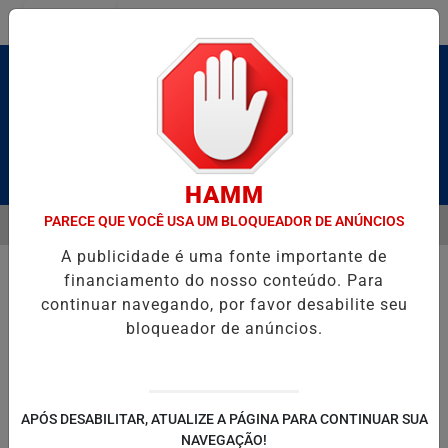
Entrar
Pesquisar Notícia
HAMM
PARECE QUE VOCÊ USA UM BLOQUEADOR DE ANÚNCIOS
MENU
BRUTO” HOMENAGEIA UZIEL BUENO NO TERRAÇO MINEIRO
SALVAD
A publicidade é uma fonte importante de
EM ALTA
financiamento do nosso conteúdo. Para
continuar navegando, por favor desabilite seu
bloqueador de anúncios.
POLITICA
ENTRETENIMENTO
SALVADOR AQUI!
SÃ
APÓS DESABILITAR, ATUALIZE A PÁGINA PARA CONTINUAR SUA
NAVEGAÇÃO!