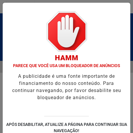
Entrar
Pesquisar Notícia
HAMM
PARECE QUE VOCÊ USA UM BLOQUEADOR DE ANÚNCIOS
MENU
LDAS E CAIQUE PIMENTA COM O MELHOR DO AXÉ DAS ANTIGAS NEST
A publicidade é uma fonte importante de
EM ALTA
financiamento do nosso conteúdo. Para
continuar navegando, por favor desabilite seu
bloqueador de anúncios.
POLITICA
ENTRETENIMENTO
SALVADOR AQUI!
SÃ
APÓS DESABILITAR, ATUALIZE A PÁGINA PARA CONTINUAR SUA
NAVEGAÇÃO!