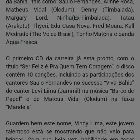
da Bahia, tais como: Saulo Fernandes, Alinne Rosa,
Matheus Vidal (Olodum), Denny (Timbalada),
Margary Lord, Ninha(Ex-Timbalada), Tatau
(Araketu), Thyeri, Edu Casa Nova, Fred Moura, Kall
Medrado (The Voice Brasil), Tonho Matéria e banda
Água Fresca.
O primeiro CD da carreira já esta pronto, com o
título “Ser Feliz è Pra Quem Tem Coragem”, o disco
contém 10 canções, incluindo as participações dos
cantores Saulo Fernandes no sucesso “Viva Bahia”
do cantor Levi Lima (Jammil) na música “Barco de
Papel” e de Mateus Vidal (Olodum) na faixa
“Mandela”.
Guardem bem este nome, Vinny Lima, este jovem
talentoso está se mostrando que não veio para
brincar. Com sua bela voz, habilidade em tocar