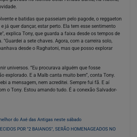
ovidade.
lvente e batidas que passeiam pelo pagode, o reggaeton
e já quer dançar, estar perto. Ela tem esse sentimento
e", explica Tony, que guarda a faixa desde os tempos de
"Guardei a sete chaves. Agora, com a carreira solo,
mpanhava desde o Raghatoni, mas que posso explorar
nir universos. “Eu procurava alguém que fosse
tão explorado. E a Malb canta muito bem”, conta Tony.
cebi a mensagem, nem acreditei. Sempre fui fã. E aí
 com o Tony. Estou amando tudo. É a conexão Salvador-
melhor do Axé das Antigas neste sábado
ECIDOS POR "2 BAIANOS", SERÃO HOMENAGEADOS NO