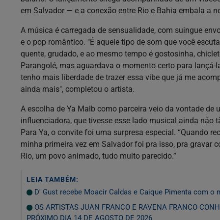
em Salvador — e a conexão entre Rio e Bahia embala a n
A música é carregada de sensualidade, com suingue envo
e o pop romântico. "É aquele tipo de som que você escuta 
quente, grudado, e ao mesmo tempo é gostosinha, chiclet
Parangolé, mas aguardava o momento certo para lançá-la. 
tenho mais liberdade de trazer essa vibe que já me aco
ainda mais", completou o artista.
A escolha de Ya Malb como parceira veio da vontade de u
influenciadora, que tivesse esse lado musical ainda não 
Para Ya, o convite foi uma surpresa especial. “Quando re
minha primeira vez em Salvador foi pra isso, pra gravar
Rio, um povo animado, tudo muito parecido.”
LEIA TAMBÉM:
D' Gust recebe Moacir Caldas e Caique Pimenta com o 
OS ARTISTAS JUAN FRANCO E RAVENA FRANCO CONH
PRÓXIMO DIA 14 DE AGOSTO DE 2026