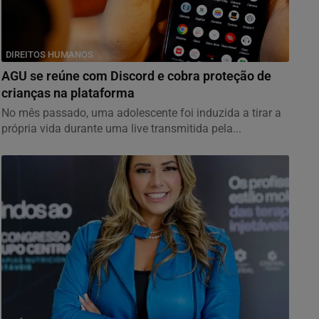
DIREITOS HUMANOS
AGU se reúne com Discord e cobra proteção de
crianças na plataforma
No mês passado, uma adolescente foi induzida a tirar a
própria vida durante uma live transmitida pela...