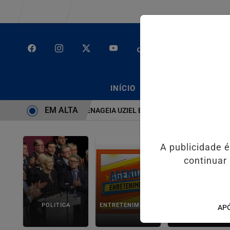
Entrar
/
/
INÍCIO
PODCASTS
CLA
EM ALTA
EMA É BRUTO” HOMENAGEIA UZIEL BUENO NO TERRAÇO MINEIRO
D
A publicidade 
continuar
POLITICA
ENTRETENIMENTO
SALVADOR AQUI!
APÓ