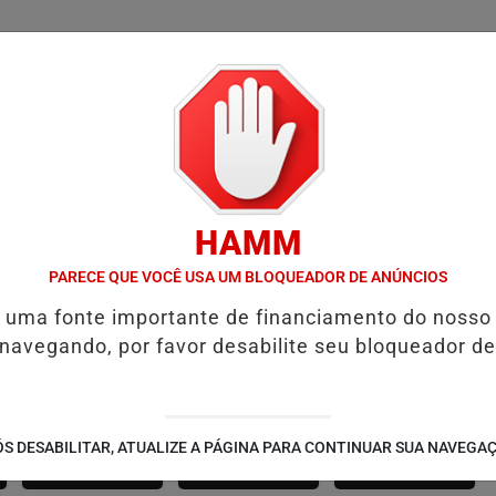
/
/
/
SSIFICADOS
COLUNAS
EMPREGOS
GUIA COMER
HAMM
' GUST RECEBE MOACIR CALDAS E CAIQUE PIMENTA COM O MELHOR
PARECE QUE VOCÊ USA UM BLOQUEADOR DE ANÚNCIOS
é uma fonte importante de financiamento do nosso
 navegando, por favor desabilite seu bloqueador de
SÃO JOÃO 2.6
NOTÍCIAS
FUTEBOL
S DESABILITAR, ATUALIZE A PÁGINA PARA CONTINUAR SUA NAVEGA
CORPORATIVAS