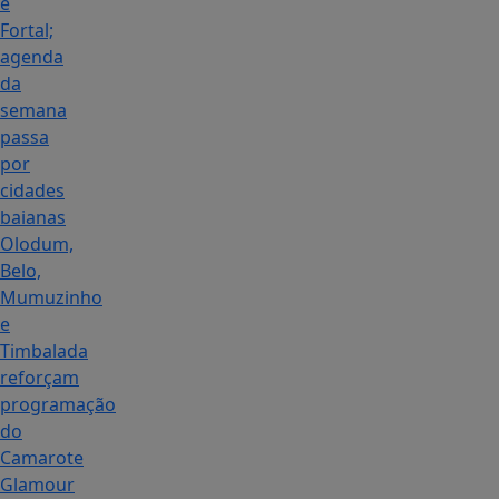
e
Fortal;
agenda
da
semana
passa
por
cidades
baianas
Olodum,
Belo,
Mumuzinho
e
Timbalada
reforçam
programação
do
Camarote
Glamour