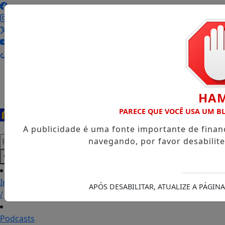
Entrar
HA
PARECE QUE VOCÊ USA UM 
A publicidade é uma fonte importante de fina
Pesquisar Notícia
navegando, por favor desabilit
Início
APÓS DESABILITAR, ATUALIZE A PÁGI
/
Podcasts