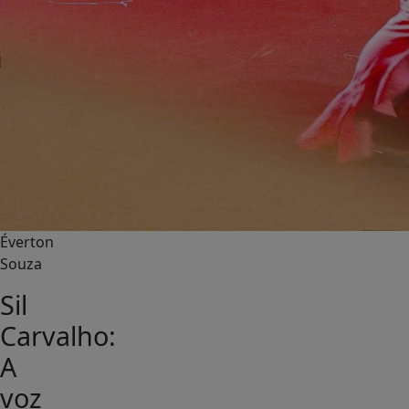
Éverton
Souza
Sil
Carvalho:
A
voz