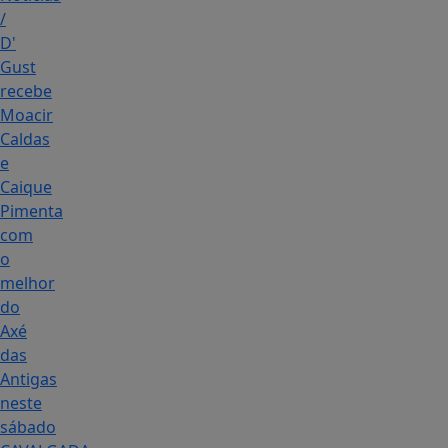
/
D'
Gust
recebe
Moacir
Caldas
e
Caique
Pimenta
com
o
melhor
do
Axé
das
Antigas
neste
sábado