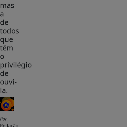
mas
a
de
todos
que
têm
o
privilégio
de
ouvi-
la.
Por
Redação