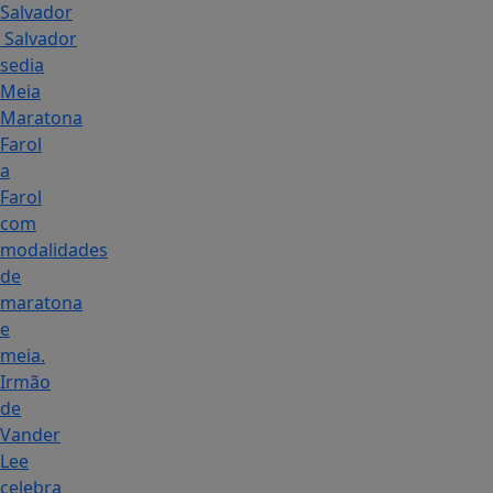
Salvador
Salvador
sedia
Meia
Maratona
Farol
a
Farol
com
modalidades
de
maratona
e
meia.
Irmão
de
Vander
Lee
celebra