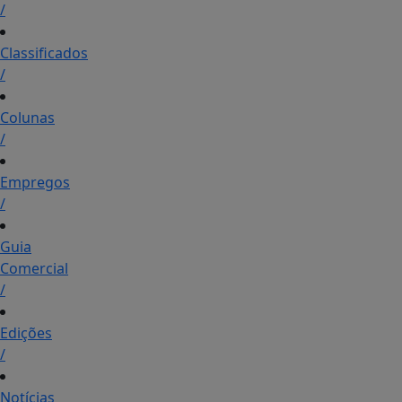
/
Classificados
/
Colunas
/
Empregos
/
Guia
Comercial
/
Edições
/
Notícias