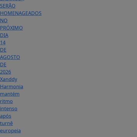
SERÃO
HOMENAGEADOS
NO
PRÓXIMO
DIA
14
DE
AGOSTO
DE
2026
Xanddy
Harmonia
mantém
ritmo
intenso
após
turnê
europeia