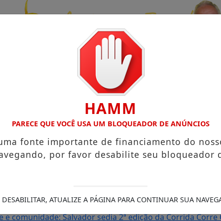
HAMM
PARECE QUE VOCÊ USA UM BLOQUEADOR DE ANÚNCIOS
 uma fonte importante de financiamento do noss
avegando, por favor desabilite seu bloqueador 
UENO NO TERRAÇO MINEIRO
Na Resenha da DZR: Marcele De
ONHECIDOS POR "2 BAIANOS", SERÃO HOMENAGEADOS NO 
Antigas neste sábado
Xanddy Harmonia mantém ritmo inten
 DESABILITAR, ATUALIZE A PÁGINA PARA CONTINUAR SUA NAVEG
a reforçam programação do Camarote Glamour Salvador
I
e e comunidade: Salvador sedia 2ª edição da Corrida Corre 