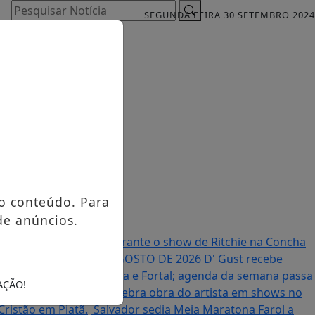
Pesquisar Notícia
SEGUNDA FEIRA 30 SETEMBRO 2024
o conteúdo. Para
de anúncios.
sirée entrevista fãs durante o show de Ritchie na Concha
PRÓXIMO DIA 14 DE AGOSTO DE 2026
D' Gust recebe
so após turnê europeia e Fortal; agenda da semana passa
AÇÃO!
rmão de Vander Lee celebra obra do artista em shows no
Cristão em Piatã.
Salvador sedia Meia Maratona Farol a