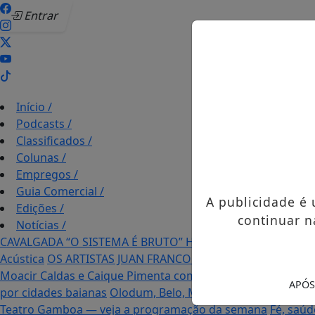
Entrar
Início
/
Podcasts
/
Classificados
/
Colunas
/
Empregos
/
Guia Comercial
/
A publicidade é
Edições
/
continuar n
Notícias
/
CAVALGADA “O SISTEMA É BRUTO” HOMENAGEIA UZIEL B
Acústica
OS ARTISTAS JUAN FRANCO E RAVENA FRANCO C
Moacir Caldas e Caique Pimenta com o melhor do Axé das 
APÓS
por cidades baianas
Olodum, Belo, Mumuzinho e Timbalad
Teatro Gamboa — veja a programação da semana
Fé, saúd