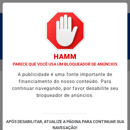
Entrar
Pesquisar Notícia
HAMM
PARECE QUE VOCÊ USA UM BLOQUEADOR DE ANÚNCIOS
MENU
ALDAS E CAIQUE PIMENTA COM O MELHOR DO AXÉ DAS ANTIGAS NE
A publicidade é uma fonte importante de
EM ALTA
financiamento do nosso conteúdo. Para
continuar navegando, por favor desabilite seu
bloqueador de anúncios.
POLITICA
ENTRETENIMENTO
SALVADOR AQUI!
SÃ
APÓS DESABILITAR, ATUALIZE A PÁGINA PARA CONTINUAR SUA
NAVEGAÇÃO!