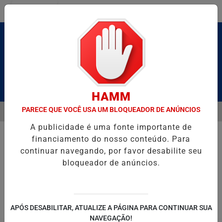
Entrar
Pesquisar Notícia
HAMM
PARECE QUE VOCÊ USA UM BLOQUEADOR DE ANÚNCIOS
MENU
ALDAS E CAIQUE PIMENTA COM O MELHOR DO AXÉ DAS ANTIGAS NES
A publicidade é uma fonte importante de
EM ALTA
financiamento do nosso conteúdo. Para
continuar navegando, por favor desabilite seu
bloqueador de anúncios.
POLITICA
ENTRETENIMENTO
SALVADOR AQUI!
SÃ
APÓS DESABILITAR, ATUALIZE A PÁGINA PARA CONTINUAR SUA
NAVEGAÇÃO!