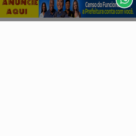
CLICANDO AQUI
PROSSEGUIR
ECONOMIA
Leilões de petróleo em outubro terão recorde de
áreas em disputa
Só no pré-sal, 13 blocos serão licitados, detalha Agência
Nacional do Petróleo, Gás Natural e...
Descubra Mais
Não possui uma conta?
Você pode ler matérias exclusivas, anunciar
classificados e muito mais!