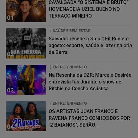
CAVALGADA “O SISTEMA É BRUTO”
HOMENAGEIA UZIEL BUENO NO
TERRAÇO MINEIRO
01
SAÚDE E BEM-ESTAR
Salvador recebe a Smart Fit Run em
agosto: esporte, saúde e lazer na orla
da Barra
02
ENTRETENIMENTO
Na Resenha da DZR: Marcele Desirée
entrevista fãs durante o show de
Ritchie na Concha Acústica
03
ENTRETENIMENTO
OS ARTISTAS JUAN FRANCO E
RAVENA FRANCO CONHECIDOS POR
"2 BAIANOS", SERÃO
04
HOMENAGEADOS NO...