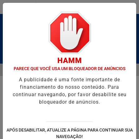
Entrar
Pesquisar Notícia
HAMM
PARECE QUE VOCÊ USA UM BLOQUEADOR DE ANÚNCIOS
MENU
 BRUTO” HOMENAGEIA UZIEL BUENO NO TERRAÇO MINEIRO
SALVA
A publicidade é uma fonte importante de
EM ALTA
financiamento do nosso conteúdo. Para
continuar navegando, por favor desabilite seu
bloqueador de anúncios.
POLITICA
ENTRETENIMENTO
SALVADOR AQUI!
SÃ
APÓS DESABILITAR, ATUALIZE A PÁGINA PARA CONTINUAR SUA
NAVEGAÇÃO!