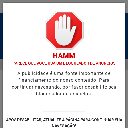
Entrar
Pesquisar Notícia
HAMM
PARECE QUE VOCÊ USA UM BLOQUEADOR DE ANÚNCIOS
MENU
CALDAS E CAIQUE PIMENTA COM O MELHOR DO AXÉ DAS ANTIGAS NE
A publicidade é uma fonte importante de
EM ALTA
financiamento do nosso conteúdo. Para
continuar navegando, por favor desabilite seu
bloqueador de anúncios.
POLITICA
ENTRETENIMENTO
SALVADOR AQUI!
SÃ
APÓS DESABILITAR, ATUALIZE A PÁGINA PARA CONTINUAR SUA
NAVEGAÇÃO!