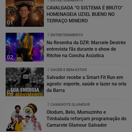
ENTRETENIMENTO
CAVALGADA “O SISTEMA É BRUTO”
HOMENAGEIA UZIEL BUENO NO
TERRAÇO MINEIRO
01
ENTRETENIMENTO
Na Resenha da DZR: Marcele Desirée
entrevista fãs durante o show de
Ritchie na Concha Acústica
02
SAÚDE E BEM-ESTAR
Salvador recebe a Smart Fit Run em
agosto: esporte, saúde e lazer na orla
da Barra
03
CAMAROTE GLAMOUR
Olodum, Belo, Mumuzinho e
Timbalada reforçam programação do
Camarote Glamour Salvador
04