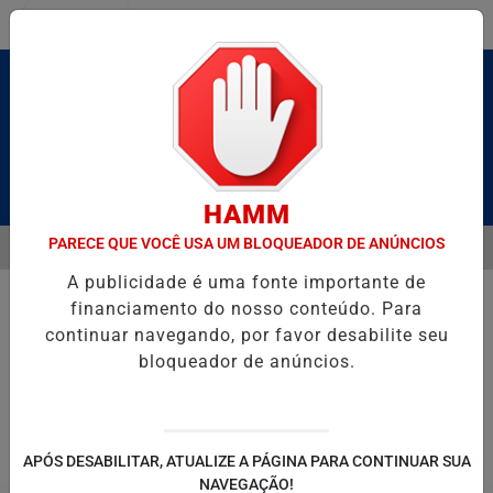
Entrar
Pesquisar Notícia
HAMM
PARECE QUE VOCÊ USA UM BLOQUEADOR DE ANÚNCIOS
MENU
BRUTO” HOMENAGEIA UZIEL BUENO NO TERRAÇO MINEIRO
NA RES
A publicidade é uma fonte importante de
EM ALTA
financiamento do nosso conteúdo. Para
continuar navegando, por favor desabilite seu
bloqueador de anúncios.
POLITICA
ENTRETENIMENTO
SALVADOR AQUI!
SÃ
APÓS DESABILITAR, ATUALIZE A PÁGINA PARA CONTINUAR SUA
NAVEGAÇÃO!