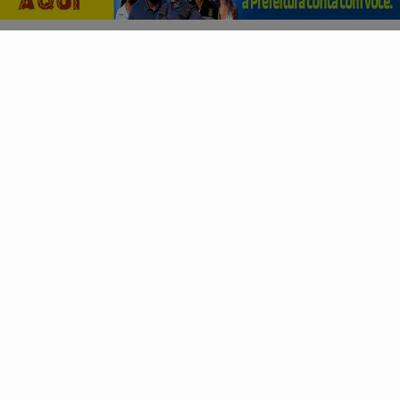
PROSSEGUIR
JUSTIÇA
TRE-RJ altera 66 locais de votação por questões
de segurança
Objetivo é evitar influência do crime organizado e de
milícias. Medida alcança cerca de 188 mil...
Descubra Mais
Não possui uma conta?
Você pode ler matérias exclusivas, anunciar
classificados e muito mais!
CRIAR MINHA CONTA