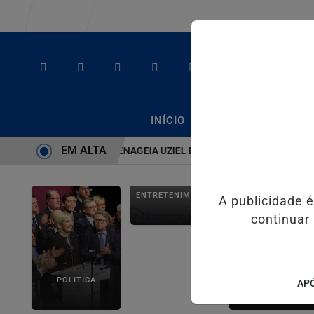
Entrar
/
/
INÍCIO
PODCASTS
CLA
EM ALTA
STEMA É BRUTO” HOMENAGEIA UZIEL BUENO NO TERRAÇO MINEIRO
ENTRETENIMENTO
A publicidade 
continuar
POLITICA
SALVADOR AQUI!
APÓ