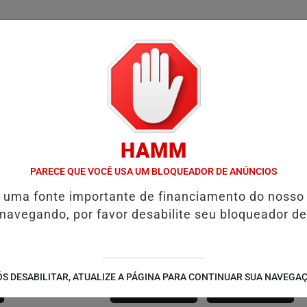
/
/
/
SSIFICADOS
COLUNAS
EMPREGOS
GUIA COMER
HAMM
NA RESENHA DA DZR: MARCELE DESIRÉE ENTREVISTA FÃS DURANT
PARECE QUE VOCÊ USA UM BLOQUEADOR DE ANÚNCIOS
SÃO JOÃO 2.6
é uma fonte importante de financiamento do nosso
 navegando, por favor desabilite seu bloqueador de
NOTÍCIAS
FUTEBOL
S DESABILITAR, ATUALIZE A PÁGINA PARA CONTINUAR SUA NAVEGA
CORPORATIVAS