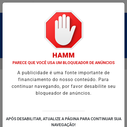
Entrar
Pesquisar Notícia
HAMM
PARECE QUE VOCÊ USA UM BLOQUEADOR DE ANÚNCIOS
MENU
BRUTO” HOMENAGEIA UZIEL BUENO NO TERRAÇO MINEIRO
SALVAD
A publicidade é uma fonte importante de
EM ALTA
financiamento do nosso conteúdo. Para
continuar navegando, por favor desabilite seu
bloqueador de anúncios.
POLITICA
ENTRETENIMENTO
SALVADOR AQUI!
SÃ
APÓS DESABILITAR, ATUALIZE A PÁGINA PARA CONTINUAR SUA
NAVEGAÇÃO!