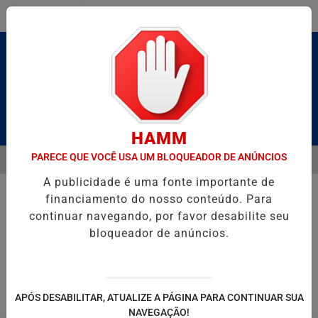
Entrar
Pesquisar Notícia
HAMM
PARECE QUE VOCÊ USA UM BLOQUEADOR DE ANÚNCIOS
MENU
 BRUTO” HOMENAGEIA UZIEL BUENO NO TERRAÇO MINEIRO
NA RES
A publicidade é uma fonte importante de
EM ALTA
financiamento do nosso conteúdo. Para
continuar navegando, por favor desabilite seu
bloqueador de anúncios.
POLITICA
ENTRETENIMENTO
SALVADOR AQUI!
SÃ
APÓS DESABILITAR, ATUALIZE A PÁGINA PARA CONTINUAR SUA
NAVEGAÇÃO!