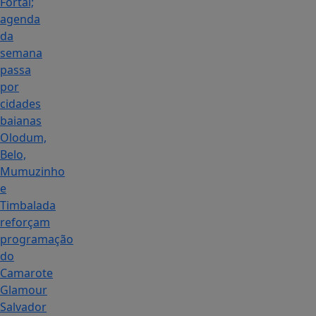
Fortal;
agenda
da
semana
passa
por
cidades
baianas
Olodum,
Belo,
Mumuzinho
e
Timbalada
reforçam
programação
do
Camarote
Glamour
Salvador