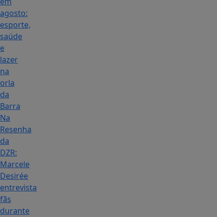
em
agosto:
esporte,
saúde
e
lazer
na
orla
da
Barra
Na
Resenha
da
DZR:
Marcele
Desirée
entrevista
fãs
durante