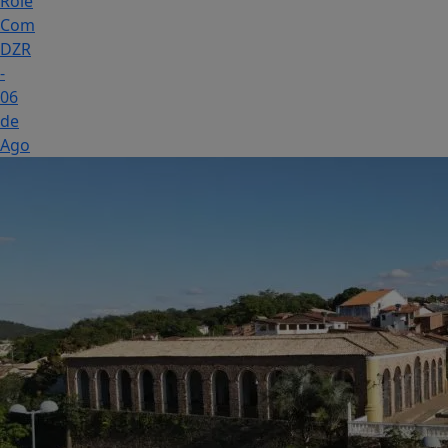
Rolê
Com
DZR
-
06
de
Ago