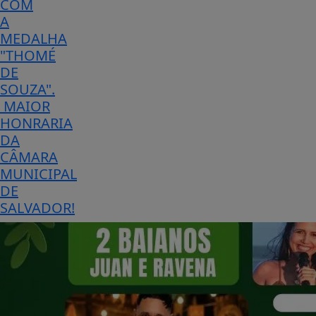
COM
A
MEDALHA
"THOMÉ
DE
SOUZA".
MAIOR
HONRARIA
DA
CÂMARA
MUNICIPAL
DE
SALVADOR!