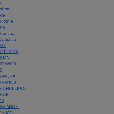
o
show
de
Ritchie
na
Concha
Acústica
OS
ARTISTAS
JUAN
FRANCO
E
RAVENA
FRANCO
CONHECIDOS
POR
"2
BAIANOS",
SERÃO