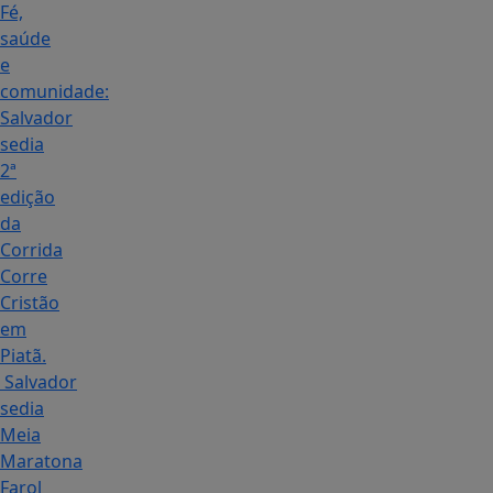
Fé,
saúde
e
comunidade:
Salvador
sedia
2ª
edição
da
Corrida
Corre
Cristão
em
Piatã.
Salvador
sedia
Meia
Maratona
Farol