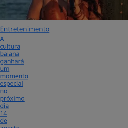
Entretenimento
A
cultura
baiana
ganhará
um
momento
especial
no
próximo
dia
14
de
agosto