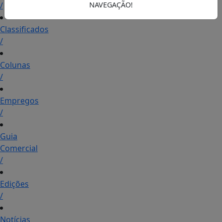
/
NAVEGAÇÃO!
Classificados
/
Colunas
/
Empregos
/
Guia
Comercial
/
Edições
/
Notícias