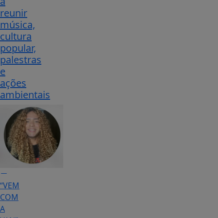
a
reunir
música,
cultura
popular,
palestras
e
ações
ambientais
“VEM
COM
A