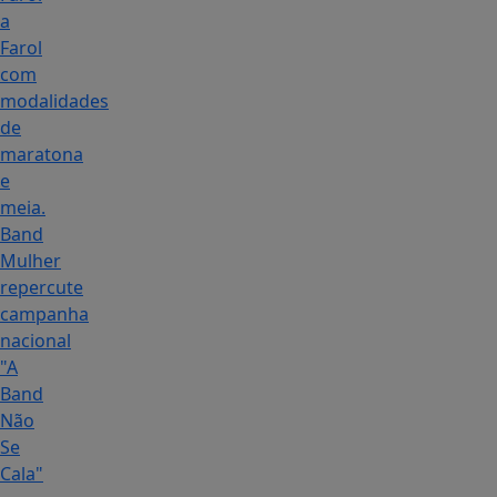
a
Farol
com
modalidades
de
maratona
e
meia.
Band
Mulher
repercute
campanha
nacional
"A
Band
Não
Se
Cala"