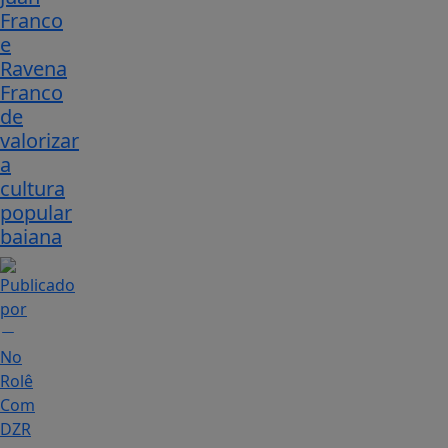
Franco
e
Ravena
Franco
de
valorizar
a
cultura
popular
baiana
No
Rolê
Com
DZR