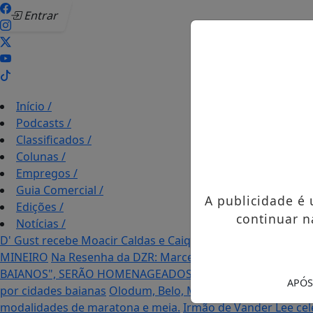
Entrar
Início
/
Podcasts
/
Classificados
/
Colunas
/
Empregos
/
Guia Comercial
/
A publicidade é
Edições
/
continuar n
Notícias
/
D' Gust recebe Moacir Caldas e Caique Pimenta com o mel
MINEIRO
Na Resenha da DZR: Marcele Desirée entrevista f
BAIANOS", SERÃO HOMENAGEADOS NO PRÓXIMO DIA 14 D
APÓS
por cidades baianas
Olodum, Belo, Mumuzinho e Timbalad
modalidades de maratona e meia.
Irmão de Vander Lee ce