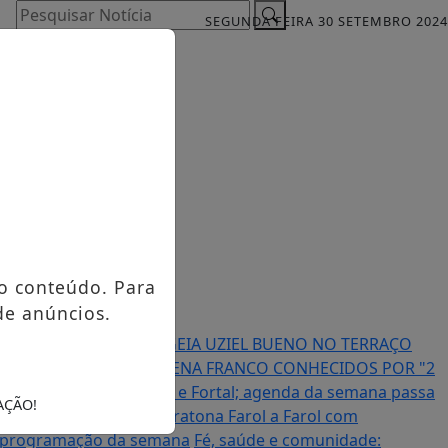
Pesquisar Notícia
SEGUNDA FEIRA 30 SETEMBRO 2024
o conteúdo. Para
de anúncios.
MA É BRUTO” HOMENAGEIA UZIEL BUENO NO TERRAÇO
TAS JUAN FRANCO E RAVENA FRANCO CONHECIDOS POR "2
 após turnê europeia e Fortal; agenda da semana passa
AÇÃO!
alvador sedia Meia Maratona Farol a Farol com
 a programação da semana
Fé, saúde e comunidade: