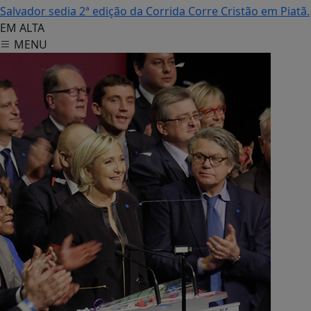
Salvador sedia 2ª edição da Corrida Corre Cristão em Piatã.
EM ALTA
MENU