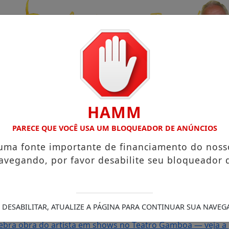
HAMM
PARECE QUE VOCÊ USA UM BLOQUEADOR DE ANÚNCIOS
 uma fonte importante de financiamento do noss
avegando, por favor desabilite seu bloqueador 
hor do Axé das Antigas neste sábado
CAVALGADA “O SISTE
ãs durante o show de Ritchie na Concha Acústica
OS ARTIS
E AGOSTO DE 2026
Xanddy Harmonia mantém ritmo intenso
 DESABILITAR, ATUALIZE A PÁGINA PARA CONTINUAR SUA NAVEG
a reforçam programação do Camarote Glamour Salvador
S
lebra obra do artista em shows no Teatro Gamboa — veja