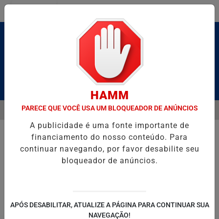
Entrar
Pesquisar Notícia
HAMM
PARECE QUE VOCÊ USA UM BLOQUEADOR DE ANÚNCIOS
MENU
 UZIEL BUENO NO TERRAÇO MINEIRO
SALVADOR RECEBE A SMART
A publicidade é uma fonte importante de
EM ALTA
financiamento do nosso conteúdo. Para
continuar navegando, por favor desabilite seu
bloqueador de anúncios.
POLITICA
ENTRETENIMENTO
SALVADOR AQUI!
SÃ
APÓS DESABILITAR, ATUALIZE A PÁGINA PARA CONTINUAR SUA
NAVEGAÇÃO!