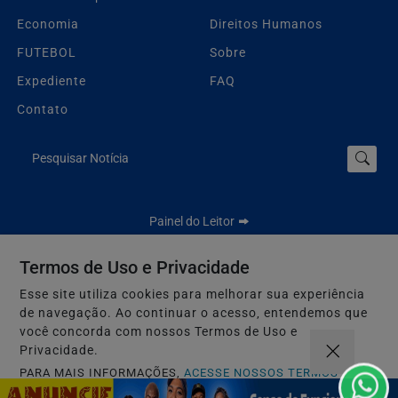
Economia
Direitos Humanos
FUTEBOL
Sobre
Expediente
FAQ
Contato
Pesquisar Notícia
Painel do Leitor
Termos de Uso e Privacidade
Esse site utiliza cookies para melhorar sua experiência
Jbn Bahia - Todos os direitos reservados.
de navegação. Ao continuar o acesso, entendemos que
Termos de Uso e Privacidade
você concorda com nossos Termos de Uso e
Privacidade.
PARA MAIS INFORMAÇÕES,
ACESSE NOSSOS TERMOS
CLICANDO AQUI