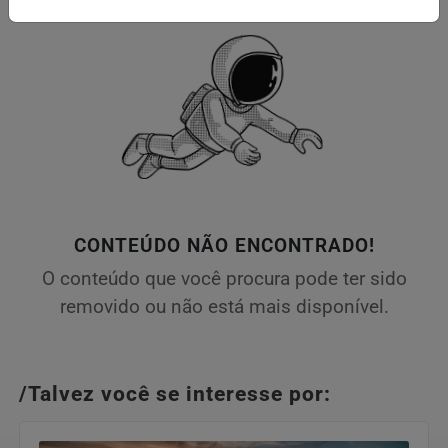
CONTEÚDO NÃO ENCONTRADO!
O conteúdo que você procura pode ter sido
removido ou não está mais disponível.
/Talvez você se interesse por: