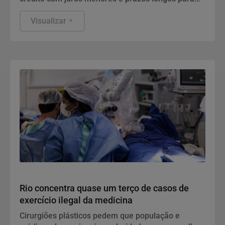
produtores e cooperativas atingidos por perdas de
safra. Benjamim Morais, CEO do escritório CBM,
Visualizar
especializado na defesa do produtor rural, analisa
quem pode ser contemplado, os cuidados jurídicos
durante a fase de regulamentação e o prazo curto
para adesão
Saúde e Bem-Estar
Rio concentra quase um terço de casos de
exercício ilegal da medicina
Cirurgiões plásticos pedem que população e