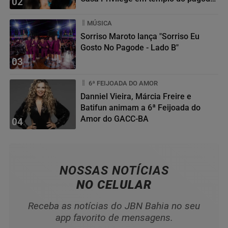
02
baiano
MÚSICA
Sorriso Maroto lança "Sorriso Eu
Gosto No Pagode - Lado B"
03
6ª FEIJOADA DO AMOR
Danniel Vieira, Márcia Freire e
Batifun animam a 6ª Feijoada do
Amor do GACC-BA
04
NOSSAS NOTÍCIAS
NO CELULAR
Receba as notícias do JBN Bahia no seu
app favorito de mensagens.