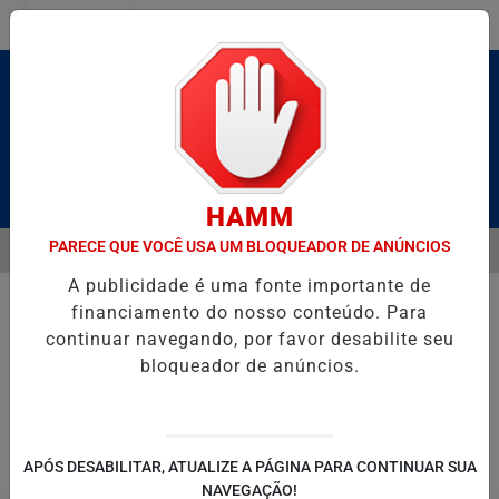
Entrar
Pesquisar Notícia
HAMM
PARECE QUE VOCÊ USA UM BLOQUEADOR DE ANÚNCIOS
MENU
 BRUTO” HOMENAGEIA UZIEL BUENO NO TERRAÇO MINEIRO
D' GU
A publicidade é uma fonte importante de
EM ALTA
financiamento do nosso conteúdo. Para
continuar navegando, por favor desabilite seu
bloqueador de anúncios.
POLITICA
ENTRETENIMENTO
SALVADOR AQUI!
SÃ
APÓS DESABILITAR, ATUALIZE A PÁGINA PARA CONTINUAR SUA
NAVEGAÇÃO!