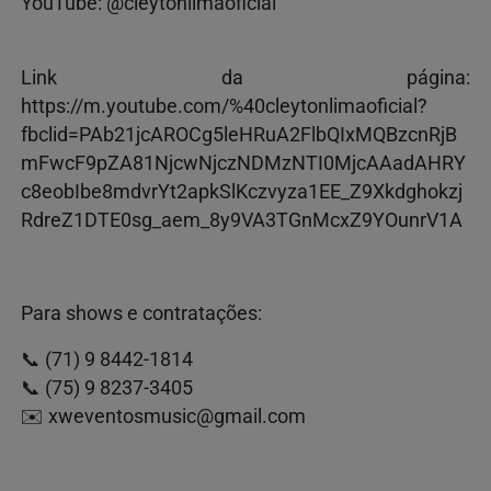
YouTube: @cleytonlimaoficial
Link da página:
https://m.youtube.com/%40cleytonlimaoficial?
fbclid=PAb21jcAROCg5leHRuA2FlbQIxMQBzcnRjB
mFwcF9pZA81NjcwNjczNDMzNTI0MjcAAadAHRY
c8eobIbe8mdvrYt2apkSlKczvyza1EE_Z9Xkdghokzj
RdreZ1DTE0sg_aem_8y9VA3TGnMcxZ9YOunrV1A
Para shows e contratações:
📞 (71) 9 8442-1814
📞 (75) 9 8237-3405
✉️
xweventosmusic@gmail.com