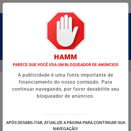
Entrar
Pesquisar Notícia
HAMM
PARECE QUE VOCÊ USA UM BLOQUEADOR DE ANÚNCIOS
MENU
LDAS E CAIQUE PIMENTA COM O MELHOR DO AXÉ DAS ANTIGAS NEST
A publicidade é uma fonte importante de
EM ALTA
financiamento do nosso conteúdo. Para
continuar navegando, por favor desabilite seu
bloqueador de anúncios.
POLITICA
ENTRETENIMENTO
SALVADOR AQUI!
SÃ
APÓS DESABILITAR, ATUALIZE A PÁGINA PARA CONTINUAR SUA
NAVEGAÇÃO!