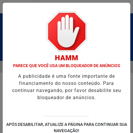
Entrar
Pesquisar Notícia
HAMM
PARECE QUE VOCÊ USA UM BLOQUEADOR DE ANÚNCIOS
MENU
 BRUTO” HOMENAGEIA UZIEL BUENO NO TERRAÇO MINEIRO
D' GU
A publicidade é uma fonte importante de
EM ALTA
financiamento do nosso conteúdo. Para
continuar navegando, por favor desabilite seu
bloqueador de anúncios.
POLITICA
ENTRETENIMENTO
SALVADOR AQUI!
SÃ
APÓS DESABILITAR, ATUALIZE A PÁGINA PARA CONTINUAR SUA
NAVEGAÇÃO!