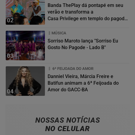
Banda ThePlay dá pontapé em seu
verão e transforma a
Casa Privilege em templo do pagode
02
baiano
MÚSICA
Sorriso Maroto lança "Sorriso Eu
Gosto No Pagode - Lado B"
03
6ª FEIJOADA DO AMOR
Danniel Vieira, Márcia Freire e
Batifun animam a 6ª Feijoada do
Amor do GACC-BA
04
NOSSAS NOTÍCIAS
NO CELULAR