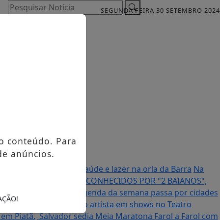
Pesquisar Notícia
SEGUNDA FEIRA 30 SETEMBRO 2024
o conteúdo. Para
de anúncios.
n em agosto: esporte, saúde e lazer na orla da Barra
Na
ANCO E RAVENA FRANCO CONHECIDOS POR "2 BAIANOS",
ê europeia e Fortal; agenda da semana passa por cidades
AÇÃO!
der Lee celebra obra do artista em shows no Teatro
 em Piatã.
Salvador sedia Meia Maratona Farol a Farol com