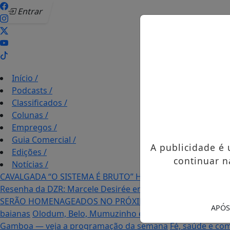
Entrar
Início
/
Podcasts
/
Classificados
/
Colunas
/
Empregos
/
Guia Comercial
/
A publicidade é
Edições
/
continuar n
Notícias
/
CAVALGADA “O SISTEMA É BRUTO” HOMENAGEIA UZIEL B
Resenha da DZR: Marcele Desirée entrevista fãs durante o 
SERÃO HOMENAGEADOS NO PRÓXIMO DIA 14 DE AGOSTO 
APÓS
baianas
Olodum, Belo, Mumuzinho e Timbalada reforçam 
Gamboa — veja a programação da semana
Fé, saúde e com