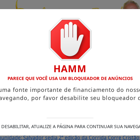
HAMM
PARECE QUE VOCÊ USA UM BLOQUEADOR DE ANÚNCIOS
 uma fonte importante de financiamento do noss
avegando, por favor desabilite seu bloqueador 
UENO NO TERRAÇO MINEIRO
Salvador recebe a Smart Fit Ru
show de Ritchie na Concha Acústica
OS ARTISTAS JUAN FR
DE 2026
Xanddy Harmonia mantém ritmo intenso após turn
 DESABILITAR, ATUALIZE A PÁGINA PARA CONTINUAR SUA NAVEG
programação do Camarote Glamour Salvador
Irmão de Van
unidade: Salvador sedia 2ª edição da Corrida Corre Cristão