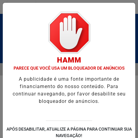
Entrar
Pesquisar Notícia
HAMM
PARECE QUE VOCÊ USA UM BLOQUEADOR DE ANÚNCIOS
MENU
BRUTO” HOMENAGEIA UZIEL BUENO NO TERRAÇO MINEIRO
SALVAD
A publicidade é uma fonte importante de
EM ALTA
financiamento do nosso conteúdo. Para
continuar navegando, por favor desabilite seu
bloqueador de anúncios.
POLITICA
ENTRETENIMENTO
SALVADOR AQUI!
SÃ
APÓS DESABILITAR, ATUALIZE A PÁGINA PARA CONTINUAR SUA
NAVEGAÇÃO!