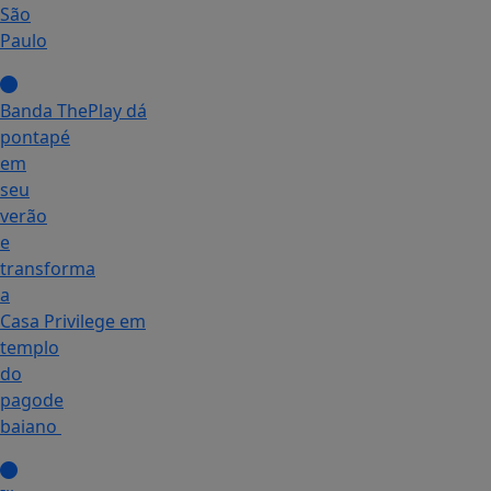
São
Paulo
Banda ThePlay dá
pontapé
em
seu
verão
e
transforma
a
Casa Privilege em
templo
do
pagode
baiano