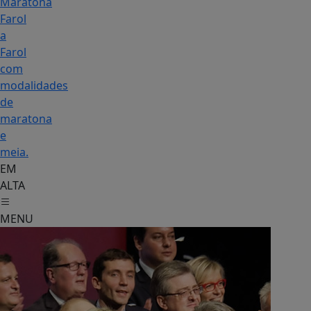
Maratona
Farol
a
Farol
com
modalidades
de
maratona
e
meia.
EM
ALTA
MENU