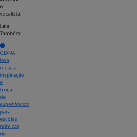
o
vocalista.
Leia
Também:
GIANA
leva
música,
inspiração
e
troca
de
experiências
para
escolas
públicas
de