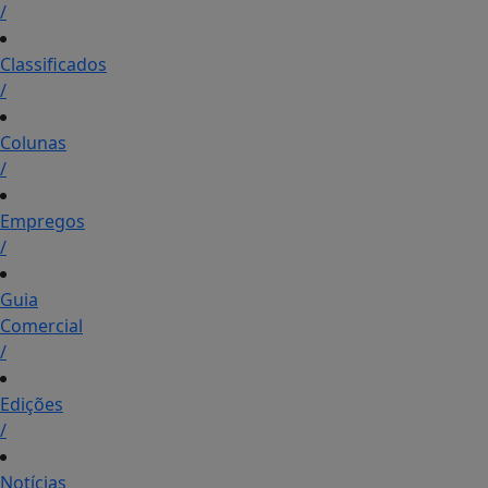
/
Classificados
/
Colunas
/
Empregos
/
Guia
Comercial
/
Edições
/
Notícias