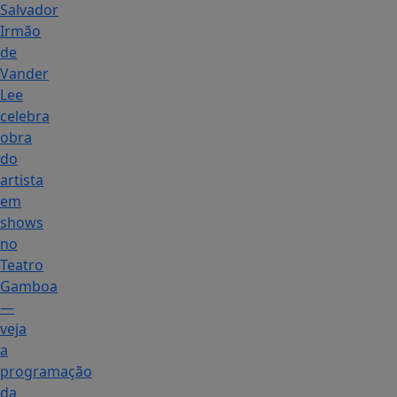
Salvador
Irmão
de
Vander
Lee
celebra
obra
do
artista
em
shows
no
Teatro
Gamboa
—
veja
a
programação
da