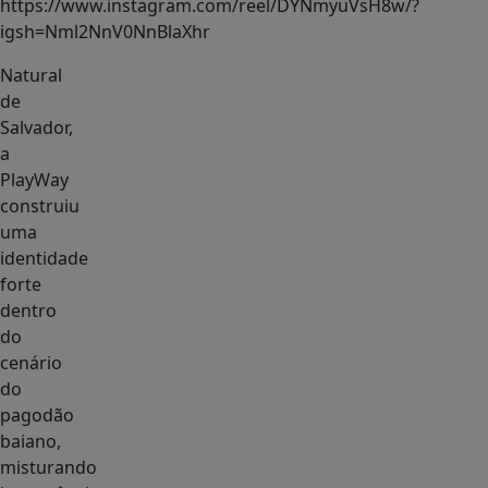
https://www.instagram.com/reel/DYNmyuVsH8w/?
igsh=Nml2NnV0NnBlaXhr
Natural
de
Salvador,
a
PlayWay
construiu
uma
identidade
forte
dentro
do
cenário
do
pagodão
baiano,
misturando