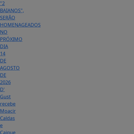
"2
BAIANOS",
SERÃO
HOMENAGEADOS
NO
PRÓXIMO
DIA
14
DE
AGOSTO
DE
2026
D'
Gust
recebe
Moacir
Caldas
e
Caique