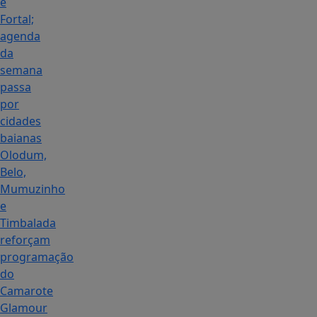
e
Fortal;
agenda
da
semana
passa
por
cidades
baianas
Olodum,
Belo,
Mumuzinho
e
Timbalada
reforçam
programação
do
Camarote
Glamour