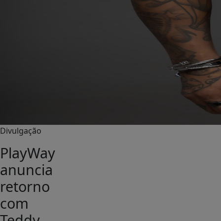
Divulgação
PlayWay
anuncia
retorno
com
Teddy