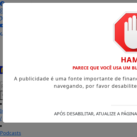
Entrar
HA
PARECE QUE VOCÊ USA UM 
A publicidade é uma fonte importante de fina
Pesquisar Notícia
navegando, por favor desabilit
Início
APÓS DESABILITAR, ATUALIZE A PÁGI
/
Podcasts