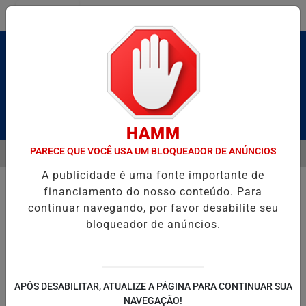
Entrar
Pesquisar Notícia
HAMM
PARECE QUE VOCÊ USA UM BLOQUEADOR DE ANÚNCIOS
MENU
 É BRUTO” HOMENAGEIA UZIEL BUENO NO TERRAÇO MINEIRO
SAL
A publicidade é uma fonte importante de
EM ALTA
financiamento do nosso conteúdo. Para
continuar navegando, por favor desabilite seu
bloqueador de anúncios.
POLITICA
ENTRETENIMENTO
SALVADOR AQUI!
SÃ
APÓS DESABILITAR, ATUALIZE A PÁGINA PARA CONTINUAR SUA
NAVEGAÇÃO!