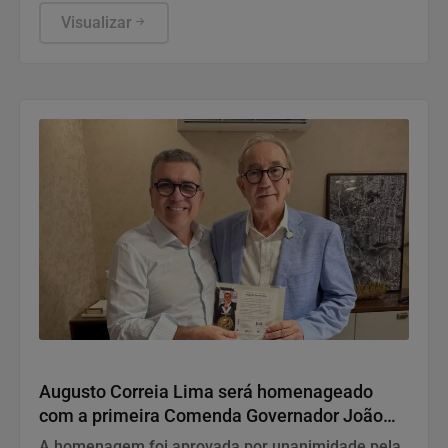
da cultura afro-brasileira e será acompanhado por
uma live especial sobre a entidade no dia 7 de
Visualizar
agosto
Variedades
Augusto Correia Lima será homenageado
com a primeira Comenda Governador João
Durval Carneiro da UPB
A homenagem foi aprovada por unanimidade pela