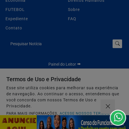
Economia
Direitos Humanos
FUTEBOL
Sobre
Expediente
FAQ
Contato
Pesquisar Notícia
Painel do Leitor
Termos de Uso e Privacidade
Esse site utiliza cookies para melhorar sua experiência
Jbn Bahia - Todos os direitos reservados.
de navegação. Ao continuar o acesso, entendemos que
Termos de Uso e Privacidade
você concorda com nossos Termos de Uso e
Privacidade.
PARA MAIS INFORMAÇÕES,
ACESSE NOSSOS TERMOS
CLICANDO AQUI