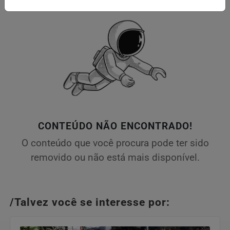
CONTEÚDO NÃO ENCONTRADO!
O conteúdo que você procura pode ter sido
removido ou não está mais disponível.
/Talvez você se interesse por: