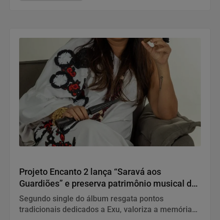
“Saravá aos Guardiões”
Projeto Encanto 2 lança “Saravá aos
Guardiões” e preserva patrimônio musical da
Umbanda em novo registro profissional
Segundo single do álbum resgata pontos
tradicionais dedicados a Exu, valoriza a memória