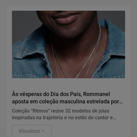
Variedades
Às vésperas do Dia dos Pais, Rommanel
aposta em coleção masculina estrelada por
Thiaguinho
Coleção “Ritmos” reúne 32 modelos de joias
inspiradas na trajetória e no estilo do cantor e
reforça a presença da marca no universo
masculino
Visualizar