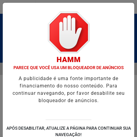
Entrar
Pesquisar Notícia
HAMM
PARECE QUE VOCÊ USA UM BLOQUEADOR DE ANÚNCIOS
MENU
 BRUTO” HOMENAGEIA UZIEL BUENO NO TERRAÇO MINEIRO
SALVA
A publicidade é uma fonte importante de
EM ALTA
financiamento do nosso conteúdo. Para
continuar navegando, por favor desabilite seu
bloqueador de anúncios.
POLITICA
ENTRETENIMENTO
SALVADOR AQUI!
SÃ
APÓS DESABILITAR, ATUALIZE A PÁGINA PARA CONTINUAR SUA
NAVEGAÇÃO!