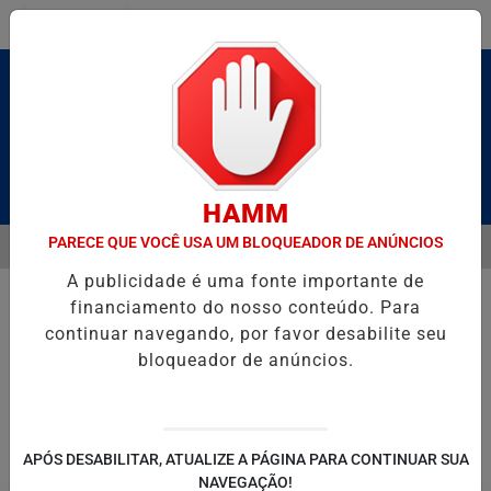
Entrar
Pesquisar Notícia
HAMM
PARECE QUE VOCÊ USA UM BLOQUEADOR DE ANÚNCIOS
MENU
 BRUTO” HOMENAGEIA UZIEL BUENO NO TERRAÇO MINEIRO
SALVA
A publicidade é uma fonte importante de
EM ALTA
financiamento do nosso conteúdo. Para
continuar navegando, por favor desabilite seu
bloqueador de anúncios.
POLITICA
ENTRETENIMENTO
SALVADOR AQUI!
SÃ
APÓS DESABILITAR, ATUALIZE A PÁGINA PARA CONTINUAR SUA
NAVEGAÇÃO!