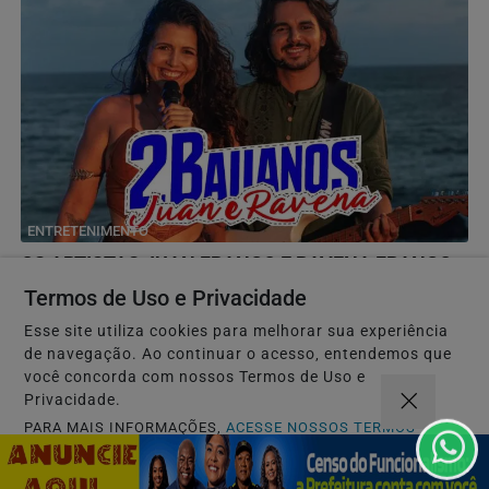
ENTRETENIMENTO
OS ARTISTAS JUAN FRANCO E RAVENA FRANCO
CONHECIDOS POR "2 BAIANOS", SERÃO
Termos de Uso e Privacidade
HOMENAGEADOS NO...
Esse site utiliza cookies para melhorar sua experiência
COM A MEDALHA "THOMÉ DE SOUZA". MAIOR
de navegação. Ao continuar o acesso, entendemos que
HONRARIA DA CÂMARA MUNICIPAL DE SALVADOR!
você concorda com nossos Termos de Uso e
Privacidade.
PARA MAIS INFORMAÇÕES,
ACESSE NOSSOS TERMOS
CLICANDO AQUI
PROSSEGUIR