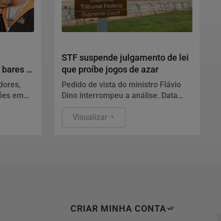
 crises
Justiça
STF suspende julgamento de lei
 bares e
que proíbe jogos de azar
dores,
Pedido de vista do ministro Flávio
ções em
Dino interrompeu a análise. Data
liar a
para retomada do julgamento não
x 3 e da
foi definida.
Visualizar
 todo o
CRIAR MINHA CONTA