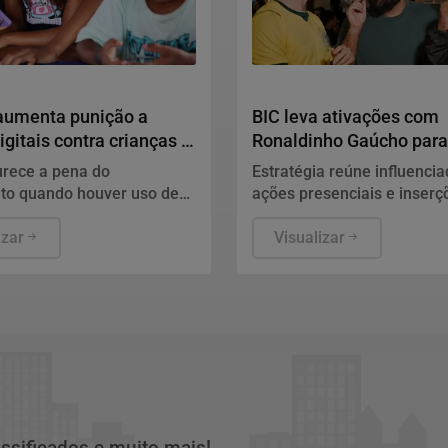
inteligência para enfrentar
complexas.
Humanos
Notícias Corporativas
 aumenta punição a
BIC leva ativações com
igitais contra crianças é
Ronaldinho Gaúcho para
ada
mídia
urece a pena do
Estratégia reúne influencia
nto quando houver uso de
ações presenciais e inser
ia artificial (IA), deepfake,
diferentes canais para amp
lsos, promessa de
izar
divulgação da linha BIC Fle
Visualizar
 ou aproveitamento de
promoção de reembolso em
e confiança.
país
assificados e muito mais!