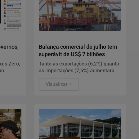
Economia
overnos,
Balança comercial de julho tem
superávit de US$ 7 bilhões
xus Zero,
Tanto as exportações (6,2%) quanto
on
as importações (7,6%) aumentaram
ão deixou
em relação ao mesmo período do
para se
ano passado.
Visualizar
tura do
ativas
ca e
e
tuições.
utação
ça e