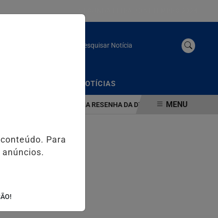
SEGUNDA FEIRA 30 SETEMBRO 2024
Pesquisar Notícia
/
/
CIAL
EDIÇÕES
NOTÍCIAS
MENU
 NA ORLA DA BARRA
NA RESENHA DA DZR: MARCELE DESIRÉE ENT
 conteúdo. Para
 anúncios.
ÇÃO!