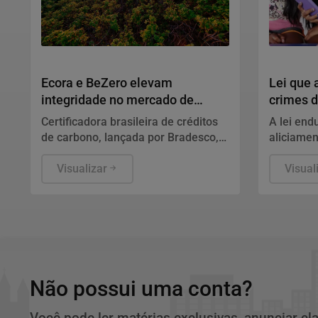
inteligência para enfrentar crises
complexas.
Notícias Corporativas
Direitos 
Ecora e BeZero elevam
Lei que
integridade no mercado de
crimes d
carbono
sancion
Certificadora brasileira de créditos
A lei end
de carbono, lançada por Bradesco,
aliciame
BNDES e Fundo Ecogreen, terá
inteligênc
metodologias revisadas pela
Visualizar
perfis fa
Visual
agência global especializada em
vantagem
ratings de carbono.
relação d
Não possui uma conta?
Você pode ler matérias exclusivas, anunciar cl