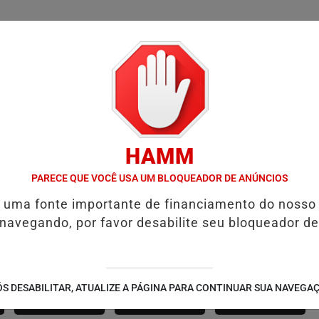
/
/
/
SSIFICADOS
COLUNAS
EMPREGOS
GUIA COMER
HAMM
OR RECEBE A SMART FIT RUN EM AGOSTO: ESPORTE, SAÚDE E LAZER
PARECE QUE VOCÊ USA UM BLOQUEADOR DE ANÚNCIOS
é uma fonte importante de financiamento do nosso
 navegando, por favor desabilite seu bloqueador de
SÃO JOÃO 2.6
NOTÍCIAS
FUTEBOL
S DESABILITAR, ATUALIZE A PÁGINA PARA CONTINUAR SUA NAVEGA
CORPORATIVAS