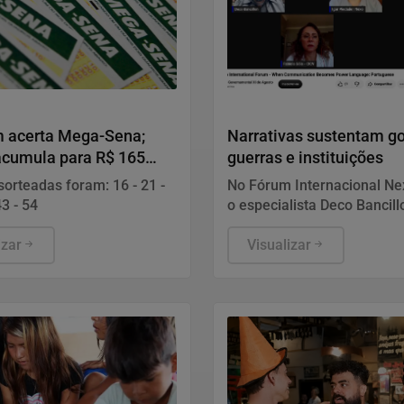
Notícias Corporativas
 acerta Mega-Sena;
Narrativas sustentam g
acumula para R$ 165
guerras e instituições
orteadas foram: 16 - 21 -
No Fórum Internacional Ne
43 - 54
o especialista Deco Bancill
defendeu que a comunicaç
izar
de ser apenas divulgação 
Visualizar
tornar a própria infraestru
poder. Ele explica que narr
moldam a percepção públi
garantem a legitimidade d
governos, empresas e insti
Diante de campanhas de
desinformação, gerir a rep
exige estratégia, governan