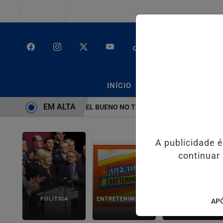
Entrar
/
/
INÍCIO
PODCASTS
CLA
EM ALTA
BRUTO” HOMENAGEIA UZIEL BUENO NO TERRAÇO MINEIRO
SALVAD
A publicidade 
continuar
POLITICA
ENTRETENIMENTO
SALVADOR AQUI!
APÓ