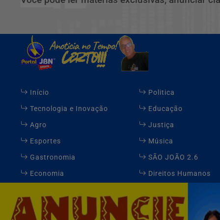
Início
Politica
Tecnologia e Inovação
Educação
Agro
Justiça
Esportes
Música
Gastronomia
SÃO JOÃO 2.6
Economia
Direitos Humanos
Expediente
FAQ