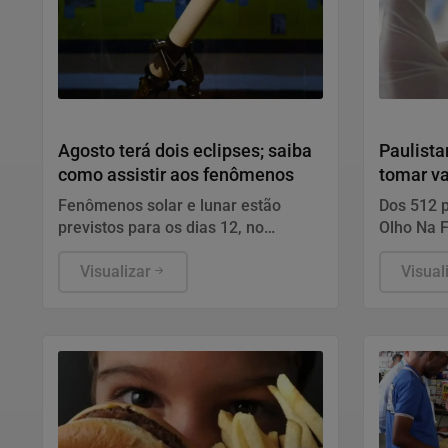
Geral
Saúde e B
Agosto terá dois eclipses; saiba
Paulista
como assistir aos fenômenos
tomar v
Fenômenos solar e lunar estão
Dos 512 p
previstos para os dias 12, no
Olho Na F
hemisfério Norte e 27, no hemisfério
abertos n
Sul.
Visualizar
funciona
Visual
somente d