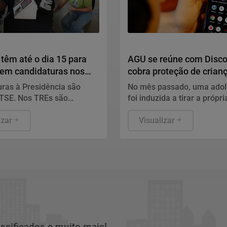
Direitos Humanos
 têm até o dia 15 para
AGU se reúne com Disco
rem candidaturas nos
cobra proteção de crian
s
plataforma
ras à Presidência são
No mês passado, uma adol
 TSE. Nos TREs são
foi induzida a tirar a própri
os candidatos ao governo
durante uma live transmiti
, Senado, Câmara dos
izar
plataforma
Visualizar
s e assembleias estaduais
.
assificados e muito mais!