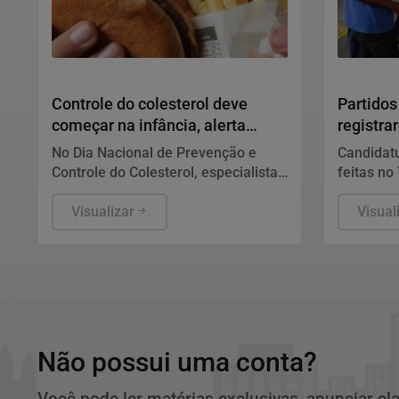
Saúde e Bem-Estar
Politica
Controle do colesterol deve
Partidos
começar na infância, alerta
registra
cardiologista
tribunai
No Dia Nacional de Prevenção e
Candidatu
Controle do Colesterol, especialista
feitas no
da Sociedade Brasileira de
registrad
Cardiologia recomenda exame
Visualizar
estadual
Visual
preventivo aos 10 anos, alimentação
Deputado
equilibrada e atividade física.
e distrital
Também alerta para os riscos da
interrupção do tratamento e da
desinformação sobre estatinas.
Não possui uma conta?
Você pode ler matérias exclusivas, anunciar cl