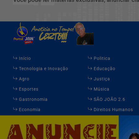
Início
Politica
Tecnologia e Inovação
Educação
Agro
Justiça
Esportes
Música
Gastronomia
SÃO JOÃO 2.6
Economia
Direitos Humanos
Expediente
FAQ