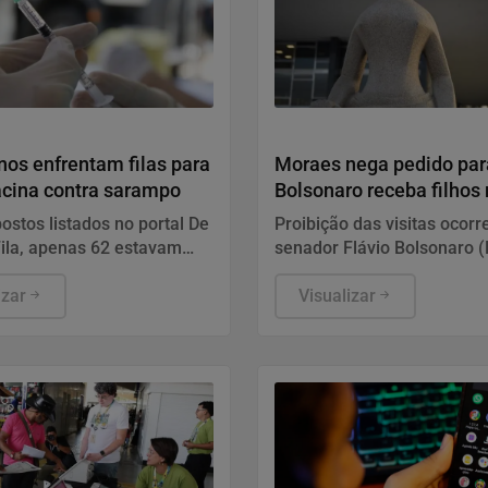
em-Estar
Justiça
nos enfrentam filas para
Moraes nega pedido par
acina contra sarampo
Bolsonaro receba filhos 
dos Pais
ostos listados no portal De
Proibição das visitas ocorr
ila, apenas 62 estavam
senador Flávio Bolsonaro (
este sábado (8). O
candidato à Presidência na
mento de todos ocorre
izar
eleições deste ano, ter pub
Visualizar
e segunda a sexta-feira.
nas redes sociais uma cart
manuscrita assinada pelo p