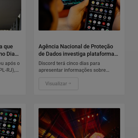
Direitos Humanos
a que
Agência Nacional de Proteção
no Dia
de Dados investiga plataforma
Discord
eu após o
Discord terá cinco dias para
PL-RJ),
apresentar informações sobre
s
mecanismos existentes para
licado
prevenir e combater violações
Visualizar
a
graves contra crianças e
ai.
adolescentes, informou a ANPD, em
nota.