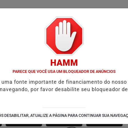
/
/
/
SSIFICADOS
COLUNAS
EMPREGOS
GUIA COMER
HAMM
O
D' GUST RECEBE MOACIR CALDAS E CAIQUE PIMENTA COM O M
PARECE QUE VOCÊ USA UM BLOQUEADOR DE ANÚNCIOS
é uma fonte importante de financiamento do nosso
 navegando, por favor desabilite seu bloqueador de
SÃO JOÃO 2.6
NOTÍCIAS
FUTEBOL
S DESABILITAR, ATUALIZE A PÁGINA PARA CONTINUAR SUA NAVEGA
CORPORATIVAS