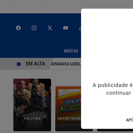
Entrar
/
/
INÍCIO
PODCASTS
CLA
EM ALTA
SISTEMA É BRUTO” HOMENAGEIA UZIEL BUENO NO TERRAÇO MINEIR
A publicidade 
continuar
POLITICA
ENTRETENIMENTO
SALVADOR AQUI!
APÓ