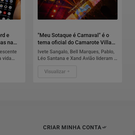
Carnaval 2027
rd e
"Meu Sotaque é Carnaval" é o
ças na
tema oficial do Camarote Villa
para o Carnaval 2027
escente
Ivete Sangalo, Bell Marques, Pablo,
a vida
Léo Santana e Xand Avião lideram o
da pela
anúncio das primeiras atrações
confirmadas da edição especial do
Visualizar
camarote
CRIAR MINHA CONTA