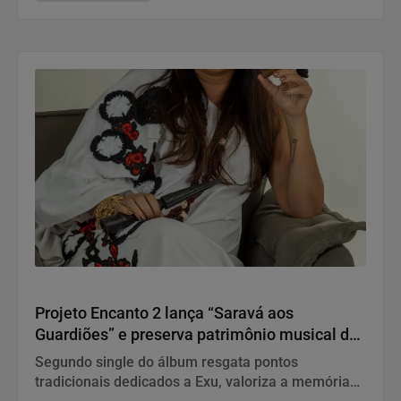
“Saravá aos Guardiões”
Projeto Encanto 2 lança “Saravá aos
Guardiões” e preserva patrimônio musical da
Umbanda em novo registro profissional
Segundo single do álbum resgata pontos
tradicionais dedicados a Exu, valoriza a memória