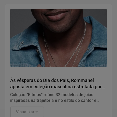
Variedades
Às vésperas do Dia dos Pais, Rommanel
aposta em coleção masculina estrelada por
Thiaguinho
Coleção “Ritmos” reúne 32 modelos de joias
inspiradas na trajetória e no estilo do cantor e
reforça a presença da marca no universo
masculino
Visualizar