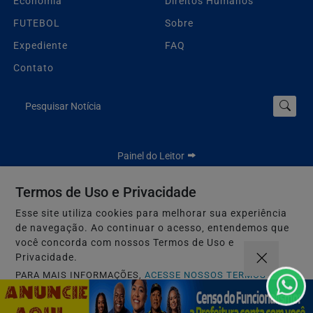
Economia
Direitos Humanos
FUTEBOL
Sobre
Expediente
FAQ
Contato
Pesquisar Notícia
Painel do Leitor
Termos de Uso e Privacidade
Esse site utiliza cookies para melhorar sua experiência
Jbn Bahia - Todos os direitos reservados.
de navegação. Ao continuar o acesso, entendemos que
Termos de Uso e Privacidade
você concorda com nossos Termos de Uso e
Privacidade.
PARA MAIS INFORMAÇÕES,
ACESSE NOSSOS TERMOS
CLICANDO AQUI