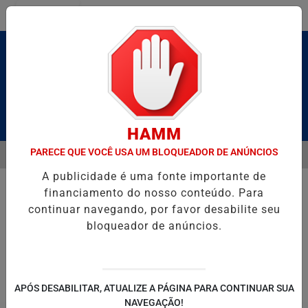
Entrar
Pesquisar Notícia
HAMM
PARECE QUE VOCÊ USA UM BLOQUEADOR DE ANÚNCIOS
MENU
 BRUTO” HOMENAGEIA UZIEL BUENO NO TERRAÇO MINEIRO
SALVA
A publicidade é uma fonte importante de
EM ALTA
financiamento do nosso conteúdo. Para
continuar navegando, por favor desabilite seu
bloqueador de anúncios.
POLITICA
ENTRETENIMENTO
SALVADOR AQUI!
SÃ
APÓS DESABILITAR, ATUALIZE A PÁGINA PARA CONTINUAR SUA
NAVEGAÇÃO!