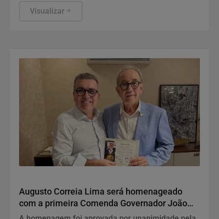
da cultura afro-brasileira e será acompanhado por
uma live especial sobre a entidade no dia 7 de
Visualizar
agosto
Variedades
Augusto Correia Lima será homenageado
com a primeira Comenda Governador João
Durval Carneiro da UPB
A homenagem foi aprovada por unanimidade pela