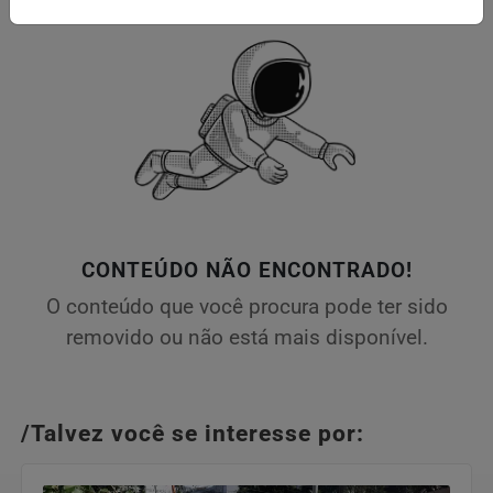
CONTEÚDO NÃO ENCONTRADO!
O conteúdo que você procura pode ter sido
removido ou não está mais disponível.
/Talvez você se interesse por: