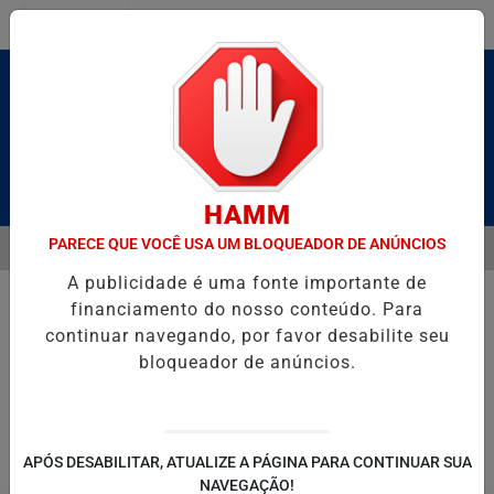
Entrar
Pesquisar Notícia
HAMM
PARECE QUE VOCÊ USA UM BLOQUEADOR DE ANÚNCIOS
MENU
BRUTO” HOMENAGEIA UZIEL BUENO NO TERRAÇO MINEIRO
D' GUS
A publicidade é uma fonte importante de
EM ALTA
financiamento do nosso conteúdo. Para
continuar navegando, por favor desabilite seu
bloqueador de anúncios.
POLITICA
ENTRETENIMENTO
SALVADOR AQUI!
SÃ
APÓS DESABILITAR, ATUALIZE A PÁGINA PARA CONTINUAR SUA
NAVEGAÇÃO!