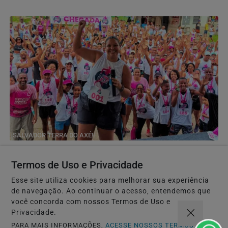
SALVADOR TERRA DO AXÉ!!
Segunda Corrida em Defesa do Dique do Cabrito
reforça mobilização por revitalização do espaço
Termos de Uso e Privacidade
A mobilização dá continuidade ao movimento iniciado na
Esse site utiliza cookies para melhorar sua experiência
primeira edição da corrida em 2025, que reuniu...
de navegação. Ao continuar o acesso, entendemos que
você concorda com nossos Termos de Uso e
Privacidade.
PARA MAIS INFORMAÇÕES,
ACESSE NOSSOS TERMOS