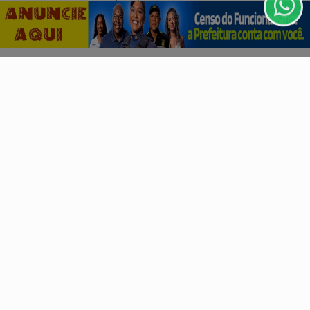
CLICANDO AQUI
PROSSEGUIR
NOTÍCIAS CORPORATIVAS
Auxílio-acidente pode ser recebido junto ao
salário
Benefício previdenciário de natureza indenizatória
compensa a redução permanente da capacidade de...
Descubra Mais