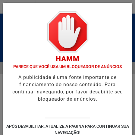
Entrar
Pesquisar Notícia
HAMM
PARECE QUE VOCÊ USA UM BLOQUEADOR DE ANÚNCIOS
MENU
RUTO” HOMENAGEIA UZIEL BUENO NO TERRAÇO MINEIRO
D' GUST
A publicidade é uma fonte importante de
EM ALTA
financiamento do nosso conteúdo. Para
continuar navegando, por favor desabilite seu
bloqueador de anúncios.
POLITICA
ENTRETENIMENTO
SALVADOR AQUI!
SÃ
APÓS DESABILITAR, ATUALIZE A PÁGINA PARA CONTINUAR SUA
NAVEGAÇÃO!