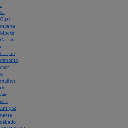
/
D'
Gust
recebe
Moacir
Caldas
e
Caique
Pimenta
com
o
melhor
do
Axé
das
Antigas
neste
sábado