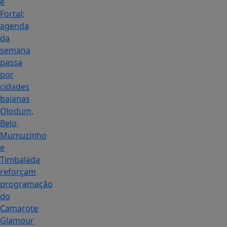
e
Fortal;
agenda
da
semana
passa
por
cidades
baianas
Olodum,
Belo,
Mumuzinho
e
Timbalada
reforçam
programação
do
Camarote
Glamour