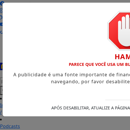
Entrar
HA
PARECE QUE VOCÊ USA UM 
A publicidade é uma fonte importante de fina
Pesquisar Notícia
navegando, por favor desabilit
Início
APÓS DESABILITAR, ATUALIZE A PÁGI
/
Podcasts