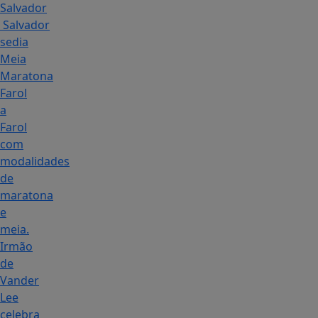
Salvador
Salvador
sedia
Meia
Maratona
Farol
a
Farol
com
modalidades
de
maratona
e
meia.
Irmão
de
Vander
Lee
celebra