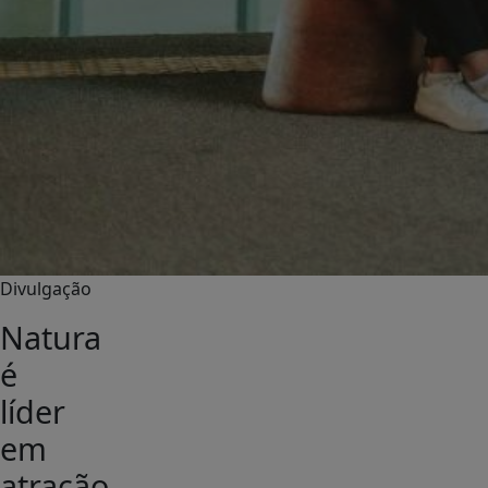
Divulgação
Natura
é
líder
em
atração