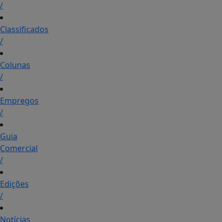
/
Classificados
/
Colunas
/
Empregos
/
Guia
Comercial
/
Edições
/
Notícias