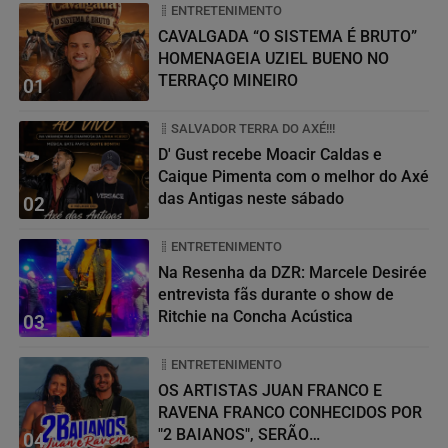
ENTRETENIMENTO
CAVALGADA “O SISTEMA É BRUTO”
HOMENAGEIA UZIEL BUENO NO
TERRAÇO MINEIRO
01
SALVADOR TERRA DO AXÉ!!!
D' Gust recebe Moacir Caldas e
Caique Pimenta com o melhor do Axé
das Antigas neste sábado
02
ENTRETENIMENTO
Na Resenha da DZR: Marcele Desirée
entrevista fãs durante o show de
Ritchie na Concha Acústica
03
ENTRETENIMENTO
OS ARTISTAS JUAN FRANCO E
RAVENA FRANCO CONHECIDOS POR
"2 BAIANOS", SERÃO
04