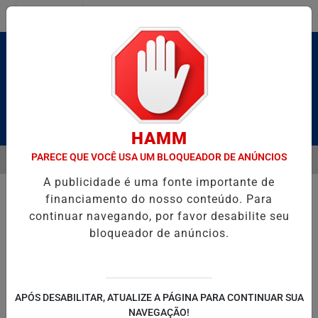
Entrar
Pesquisar Notícia
HAMM
PARECE QUE VOCÊ USA UM BLOQUEADOR DE ANÚNCIOS
MENU
BRUTO” HOMENAGEIA UZIEL BUENO NO TERRAÇO MINEIRO
D' GUST
A publicidade é uma fonte importante de
EM ALTA
financiamento do nosso conteúdo. Para
continuar navegando, por favor desabilite seu
bloqueador de anúncios.
POLITICA
ENTRETENIMENTO
SALVADOR AQUI!
SÃ
APÓS DESABILITAR, ATUALIZE A PÁGINA PARA CONTINUAR SUA
NAVEGAÇÃO!