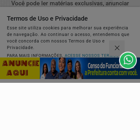
Você pode ler matérias exclusivas, anunciar
classificados e muito mais!
Termos de Uso e Privacidade
Esse site utiliza cookies para melhorar sua experiência
CRIAR MINHA CONTA
de navegação. Ao continuar o acesso, entendemos que
você concorda com nossos Termos de Uso e
Privacidade.
PARA MAIS INFORMAÇÕES,
ACESSE NOSSOS TERMOS
CLICANDO AQUI
PROSSEGUIR
Navegue
Início
Politica
Mundo
Entretenimento
Tecnologia e Inovação
Educação