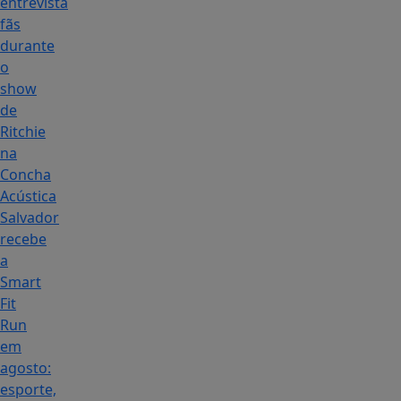
entrevista
fãs
durante
o
show
de
Ritchie
na
Concha
Acústica
Salvador
recebe
a
Smart
Fit
Run
em
agosto:
esporte,