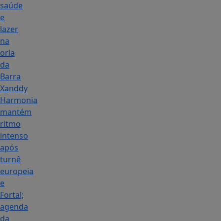
saúde
e
lazer
na
orla
da
Barra
Xanddy
Harmonia
mantém
ritmo
intenso
após
turnê
europeia
e
Fortal;
agenda
da