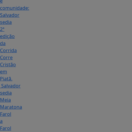
e
comunidade:
Salvador
sedia
2ª
edição
da
Corrida
Corre
Cristão
em
Piatã.
Salvador
sedia
Meia
Maratona
Farol
a
Farol