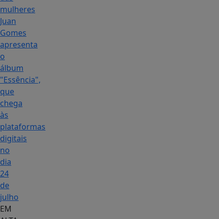
mulheres
Juan
Gomes
apresenta
o
álbum
"Essência",
que
chega
às
plataformas
digitais
no
dia
24
de
julho
EM