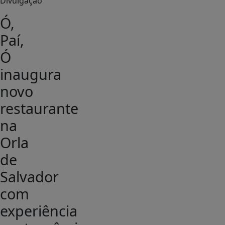
Divulgação
Ó,
Paí,
Ó
inaugura
novo
restaurante
na
Orla
de
Salvador
com
experiência