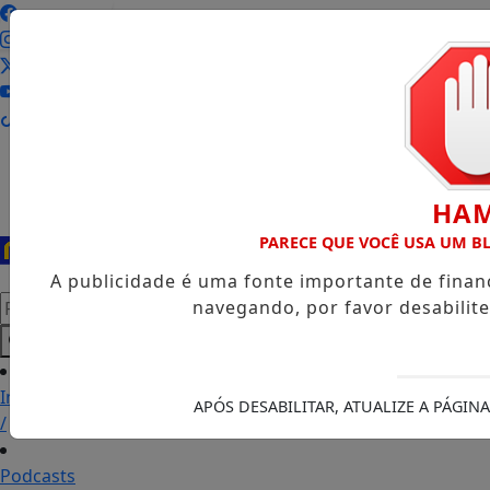
Entrar
HA
PARECE QUE VOCÊ USA UM 
A publicidade é uma fonte importante de fina
Pesquisar Notícia
navegando, por favor desabilit
Início
APÓS DESABILITAR, ATUALIZE A PÁGI
/
Podcasts