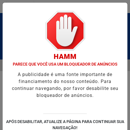
Entrar
Pesquisar Notícia
HAMM
PARECE QUE VOCÊ USA UM BLOQUEADOR DE ANÚNCIOS
MENU
LDAS E CAIQUE PIMENTA COM O MELHOR DO AXÉ DAS ANTIGAS NEST
A publicidade é uma fonte importante de
EM ALTA
financiamento do nosso conteúdo. Para
continuar navegando, por favor desabilite seu
bloqueador de anúncios.
POLITICA
ENTRETENIMENTO
SALVADOR AQUI!
SÃ
APÓS DESABILITAR, ATUALIZE A PÁGINA PARA CONTINUAR SUA
NAVEGAÇÃO!