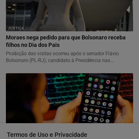
JUSTIÇA
Moraes nega pedido para que Bolsonaro receba
filhos no Dia dos Pais
Proibição das visitas ocorreu após o senador Flávio
Bolsonaro (PL-RJ), candidato à Presidência nas...
Termos de Uso e Privacidade
DIREITOS HUMANOS