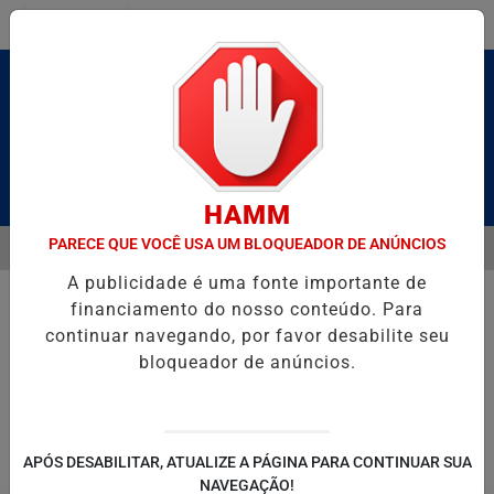
Entrar
Pesquisar Notícia
HAMM
PARECE QUE VOCÊ USA UM BLOQUEADOR DE ANÚNCIOS
MENU
BRUTO” HOMENAGEIA UZIEL BUENO NO TERRAÇO MINEIRO
D' GUS
A publicidade é uma fonte importante de
EM ALTA
financiamento do nosso conteúdo. Para
continuar navegando, por favor desabilite seu
bloqueador de anúncios.
POLITICA
ENTRETENIMENTO
SALVADOR AQUI!
SÃ
APÓS DESABILITAR, ATUALIZE A PÁGINA PARA CONTINUAR SUA
NAVEGAÇÃO!