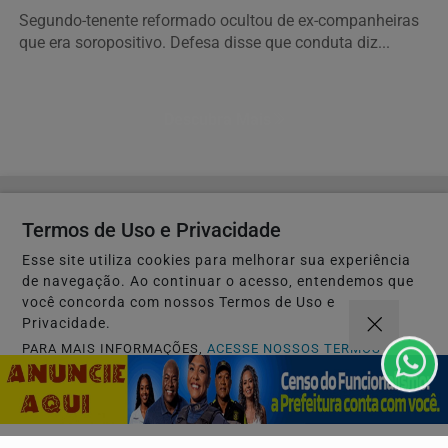
Segundo-tenente reformado ocultou de ex-companheiras
que era soropositivo. Defesa disse que conduta diz...
Descubra Mais
Não possui uma conta?
Termos de Uso e Privacidade
Você pode ler matérias exclusivas, anunciar
Esse site utiliza cookies para melhorar sua experiência
classificados e muito mais!
de navegação. Ao continuar o acesso, entendemos que
você concorda com nossos Termos de Uso e
Privacidade.
CRIAR MINHA CONTA
PARA MAIS INFORMAÇÕES,
ACESSE NOSSOS TERMOS
CLICANDO AQUI
PROSSEGUIR