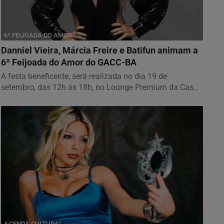
6ª FEIJOADA DO AMOR
Danniel Vieira, Márcia Freire e Batifun animam a
6ª Feijoada do Amor do GACC-BA
A festa beneficente, será realizada no dia 19 de
setembro, das 12h às 18h, no Lounge Premium da Casa
de...
AGENDA CULTURAL