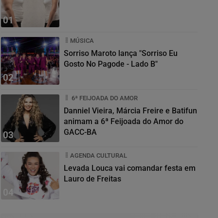
01
MÚSICA
Sorriso Maroto lança "Sorriso Eu
Gosto No Pagode - Lado B"
02
6ª FEIJOADA DO AMOR
Danniel Vieira, Márcia Freire e Batifun
animam a 6ª Feijoada do Amor do
GACC-BA
03
AGENDA CULTURAL
Levada Louca vai comandar festa em
Lauro de Freitas
04