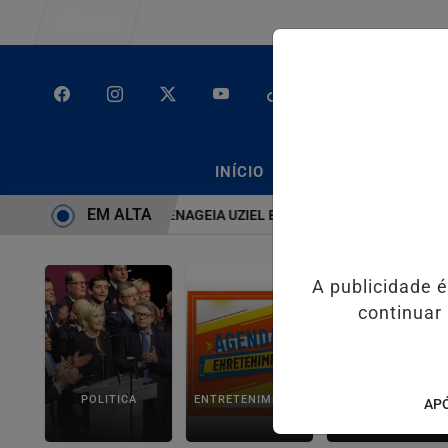
Entrar
/
/
INÍCIO
PODCASTS
CLA
EM ALTA
TEMA É BRUTO” HOMENAGEIA UZIEL BUENO NO TERRAÇO MINEIRO
A publicidade 
continuar
POLITICA
ENTRETENIMENTO
SALVADOR AQUI!
APÓ