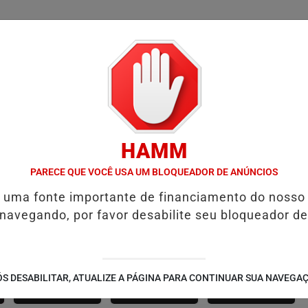
/
/
/
SSIFICADOS
COLUNAS
EMPREGOS
GUIA COMER
HAMM
D' GUST RECEBE MOACIR CALDAS E CAIQUE PIMENTA COM O MELH
PARECE QUE VOCÊ USA UM BLOQUEADOR DE ANÚNCIOS
é uma fonte importante de financiamento do nosso
 navegando, por favor desabilite seu bloqueador de
SÃO JOÃO 2.6
NOTÍCIAS
FUTEBOL
S DESABILITAR, ATUALIZE A PÁGINA PARA CONTINUAR SUA NAVEGA
CORPORATIVAS