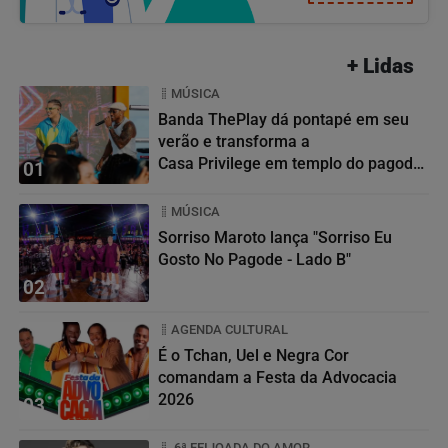
+ Lidas
MÚSICA
Banda ThePlay dá pontapé em seu
verão e transforma a
Casa Privilege em templo do pagode
01
baiano
MÚSICA
Sorriso Maroto lança "Sorriso Eu
Gosto No Pagode - Lado B"
02
AGENDA CULTURAL
É o Tchan, Uel e Negra Cor
comandam a Festa da Advocacia
2026
03
6ª FEIJOADA DO AMOR