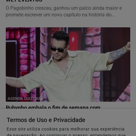
O Pagobinho cresceu, ganhou um palco ainda maior e
promete escrever um novo capítulo na história do...
AGENDA CULTURAL
Rubynho embala o fim de semana com
apresentações em Salvador e Lauro de Freitas
Termos de Uso e Privacidade
Encontro promete animar o público a partir das 19h,
Esse site utiliza cookies para melhorar sua experiência
reunindo muito samba, pagode e grandes sucessos do...
de navegação. Ao continuar o acesso, entendemos que