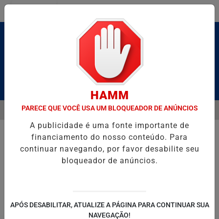
Entrar
Pesquisar Notícia
HAMM
PARECE QUE VOCÊ USA UM BLOQUEADOR DE ANÚNCIOS
MENU
ALDAS E CAIQUE PIMENTA COM O MELHOR DO AXÉ DAS ANTIGAS NES
A publicidade é uma fonte importante de
EM ALTA
financiamento do nosso conteúdo. Para
continuar navegando, por favor desabilite seu
bloqueador de anúncios.
POLITICA
ENTRETENIMENTO
SALVADOR AQUI!
SÃ
APÓS DESABILITAR, ATUALIZE A PÁGINA PARA CONTINUAR SUA
NAVEGAÇÃO!