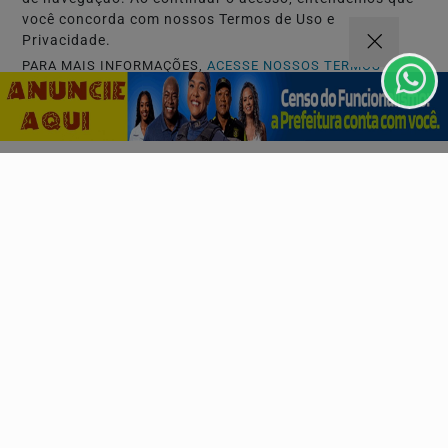
você concorda com nossos Termos de Uso e
Privacidade.
Descubra Mais
PARA MAIS INFORMAÇÕES,
ACESSE NOSSOS TERMOS
CLICANDO AQUI
PROSSEGUIR
Não possui uma conta?
Você pode ler matérias exclusivas, anunciar
classificados e muito mais!
CRIAR MINHA CONTA