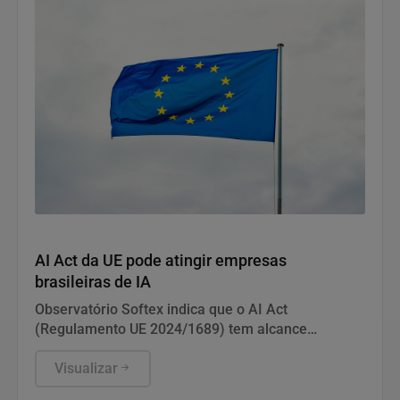
Notícias Corporativas
AI Act da UE pode atingir empresas
brasileiras de IA
Observatório Softex indica que o AI Act
(Regulamento UE 2024/1689) tem alcance
extraterritorial e pode gerar sanções de até € 35
milhões ou 7% do faturamento global. A norma
Visualizar
afeta empresas brasileiras que oferecem sistemas