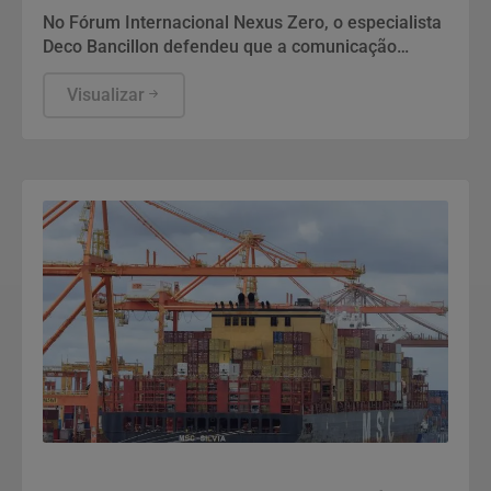
No Fórum Internacional Nexus Zero, o especialista
Deco Bancillon defendeu que a comunicação
deixou de ser apenas divulgação para se tornar a
própria infraestrutura do poder. Ele explica que
Visualizar
narrativas moldam a percepção pública e
garantem a legitimidade de governos, empresas e
instituições. Diante de campanhas de
desinformação, gerir a reputação exige estratégia,
governança e inteligência para enfrentar crises
complexas.
Economia