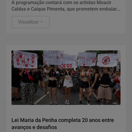
neste sábado
A programação contará com os artistas Moacir
Caldas e Caique Pimenta, que prometem embalar
o público com grandes sucessos do Axé das
Antigas,
Visualizar
Direitos Humanos
Lei Maria da Penha completa 20 anos entre
avanços e desafios