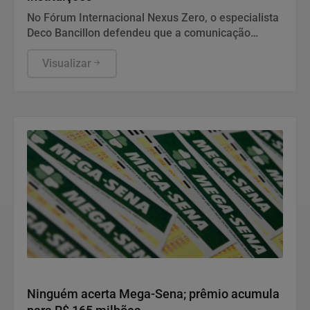
No Fórum Internacional Nexus Zero, o especialista
Deco Bancillon defendeu que a comunicação
deixou de ser apenas divulgação para se tornar a
própria infraestrutura do poder. Ele explica que
Visualizar
narrativas moldam a percepção pública e
garantem a legitimidade de governos, empresas e
instituições. Diante de campanhas de
desinformação, gerir a reputação exige estratégia,
governança e inteligência para enfrentar crises
complexas.
Economia
Ninguém acerta Mega-Sena; prêmio acumula