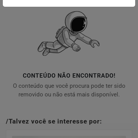
CONTEÚDO NÃO ENCONTRADO!
O conteúdo que você procura pode ter sido
removido ou não está mais disponível.
/Talvez você se interesse por: