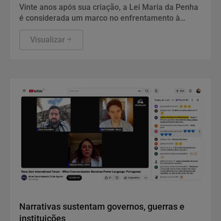
Vinte anos após sua criação, a Lei Maria da Penha
é considerada um marco no enfrentamento à
violência doméstica, mas especialistas apontam
falhas na aplicação das medidas de proteção.
Visualizar
Casos de descumprimento de medidas protetivas e
a persistência dos altos índices de feminicídio
evidenciam os desafios para garantir a efetividade
da legislação.
Notícias Corporativas
Narrativas sustentam governos, guerras e
instituições