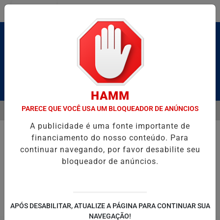
Entrar
Pesquisar Notícia
HAMM
PARECE QUE VOCÊ USA UM BLOQUEADOR DE ANÚNCIOS
MENU
 BRUTO” HOMENAGEIA UZIEL BUENO NO TERRAÇO MINEIRO
NA RE
A publicidade é uma fonte importante de
EM ALTA
financiamento do nosso conteúdo. Para
continuar navegando, por favor desabilite seu
bloqueador de anúncios.
POLITICA
ENTRETENIMENTO
SALVADOR AQUI!
SÃ
APÓS DESABILITAR, ATUALIZE A PÁGINA PARA CONTINUAR SUA
NAVEGAÇÃO!