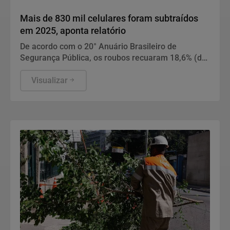
Geral
Mais de 830 mil celulares foram subtraídos
em 2025, aponta relatório
De acordo com o 20° Anuário Brasileiro de
Segurança Pública, os roubos recuaram 18,6% (de
377.787 para 308.723), enquanto os furtos
cresceram 0,9% (de 477.326 para 483.561).
Visualizar