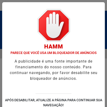
Entrar
Pesquisar Notícia
HAMM
PARECE QUE VOCÊ USA UM BLOQUEADOR DE ANÚNCIOS
MENU
 BRUTO” HOMENAGEIA UZIEL BUENO NO TERRAÇO MINEIRO
SALVA
A publicidade é uma fonte importante de
EM ALTA
financiamento do nosso conteúdo. Para
continuar navegando, por favor desabilite seu
bloqueador de anúncios.
POLITICA
ENTRETENIMENTO
SALVADOR AQUI!
SÃ
APÓS DESABILITAR, ATUALIZE A PÁGINA PARA CONTINUAR SUA
NAVEGAÇÃO!