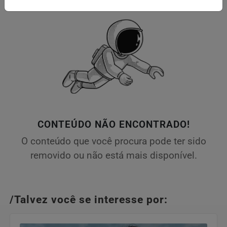
CONTEÚDO NÃO ENCONTRADO!
O conteúdo que você procura pode ter sido
removido ou não está mais disponível.
/Talvez você se interesse por: