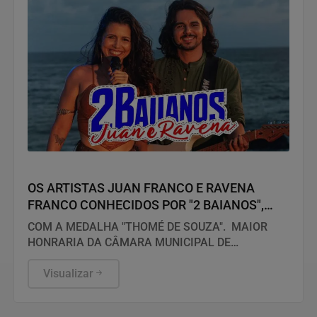
Entretenimento
OS ARTISTAS JUAN FRANCO E RAVENA
FRANCO CONHECIDOS POR "2 BAIANOS",
SERÃO HOMENAGEADOS NO PRÓXIMO DIA
COM A MEDALHA "THOMÉ DE SOUZA". MAIOR
14 DE AGOSTO DE 2026
HONRARIA DA CÂMARA MUNICIPAL DE
SALVADOR!
Visualizar