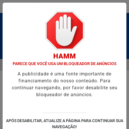
Entrar
Pesquisar Notícia
HAMM
PARECE QUE VOCÊ USA UM BLOQUEADOR DE ANÚNCIOS
MENU
 BRUTO” HOMENAGEIA UZIEL BUENO NO TERRAÇO MINEIRO
SALVA
A publicidade é uma fonte importante de
EM ALTA
financiamento do nosso conteúdo. Para
continuar navegando, por favor desabilite seu
bloqueador de anúncios.
POLITICA
ENTRETENIMENTO
SALVADOR AQUI!
SÃ
APÓS DESABILITAR, ATUALIZE A PÁGINA PARA CONTINUAR SUA
NAVEGAÇÃO!