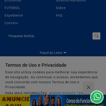
Economia
Direitos Humanos
FUTEBOL
Sobre
Expediente
FAQ
Contato
Pesquisar Notícia
Painel do Leitor
Termos de Uso e Privacidade
Esse site utiliza cookies para melhorar sua experiência
Jbn Bahia - Todos os direitos reservados.
de navegação. Ao continuar o acesso, entendemos que
Termos de Uso e Privacidade
você concorda com nossos Termos de Uso e
Privacidade.
PARA MAIS INFORMAÇÕES,
ACESSE NOSSOS TERMOS
CLICANDO AQUI