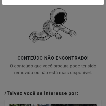
CONTEÚDO NÃO ENCONTRADO!
O conteúdo que você procura pode ter sido
removido ou não está mais disponível.
/Talvez você se interesse por: