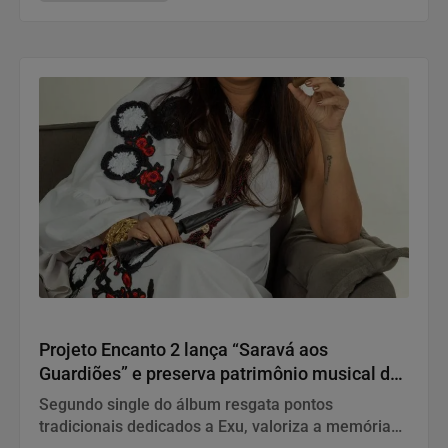
“Saravá aos Guardiões”
Projeto Encanto 2 lança “Saravá aos
Guardiões” e preserva patrimônio musical da
Umbanda em novo registro profissional
Segundo single do álbum resgata pontos
tradicionais dedicados a Exu, valoriza a memória