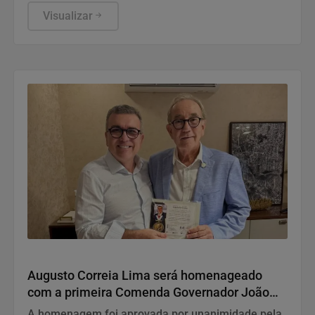
da cultura afro-brasileira e será acompanhado por
uma live especial sobre a entidade no dia 7 de
Visualizar
agosto
Variedades
Augusto Correia Lima será homenageado
com a primeira Comenda Governador João
Durval Carneiro da UPB
A homenagem foi aprovada por unanimidade pela