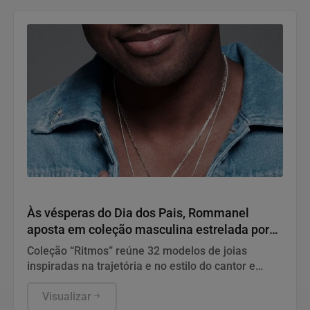
Variedades
Às vésperas do Dia dos Pais, Rommanel
aposta em coleção masculina estrelada por
Thiaguinho
Coleção “Ritmos” reúne 32 modelos de joias
inspiradas na trajetória e no estilo do cantor e
reforça a presença da marca no universo
masculino
Visualizar