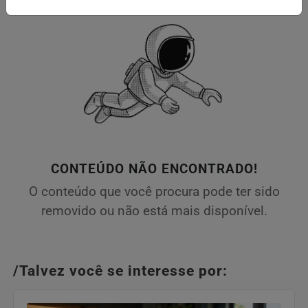
CONTEÚDO NÃO ENCONTRADO!
O conteúdo que você procura pode ter sido
removido ou não está mais disponível.
/Talvez você se interesse por: