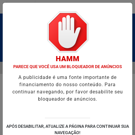
Entrar
Pesquisar Notícia
HAMM
PARECE QUE VOCÊ USA UM BLOQUEADOR DE ANÚNCIOS
MENU
É BRUTO” HOMENAGEIA UZIEL BUENO NO TERRAÇO MINEIRO
D' GU
A publicidade é uma fonte importante de
EM ALTA
financiamento do nosso conteúdo. Para
continuar navegando, por favor desabilite seu
bloqueador de anúncios.
POLITICA
ENTRETENIMENTO
SALVADOR AQUI!
SÃ
APÓS DESABILITAR, ATUALIZE A PÁGINA PARA CONTINUAR SUA
NAVEGAÇÃO!