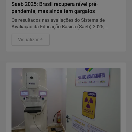
Saeb 2025: Brasil recupera nível pré-
pandemia, mas ainda tem gargalos
Os resultados nas avaliações do Sistema de
Avaliação da Educação Básica (Saeb) 2025,
divulgados nesta quarta-feira (5) pelo Ministério da
Educação (MEC), em Brasília, mostram que, apesar
Visualizar
da consistente melhora dos indicadores de
proficiência da língua portuguesa e matemática em
todas as etapas de ensino, a aprendizagem ainda é
o principal desafio do Brasil.