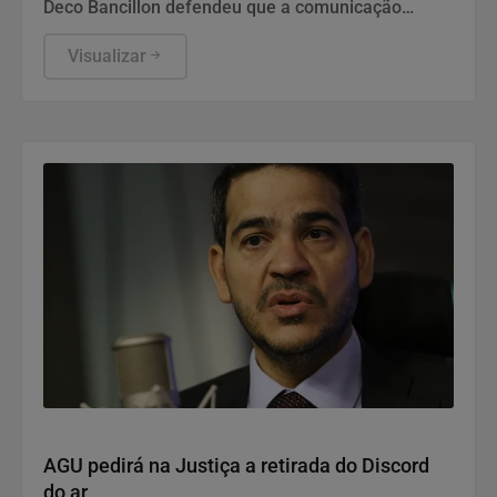
Deco Bancillon defendeu que a comunicação
deixou de ser apenas divulgação para se tornar a
própria infraestrutura do poder. Ele explica que
Visualizar
narrativas moldam a percepção pública e
garantem a legitimidade de governos, empresas e
instituições. Diante de campanhas de
desinformação, gerir a reputação exige estratégia,
governança e inteligência para enfrentar crises
complexas.
Justiça
AGU pedirá na Justiça a retirada do Discord
do ar