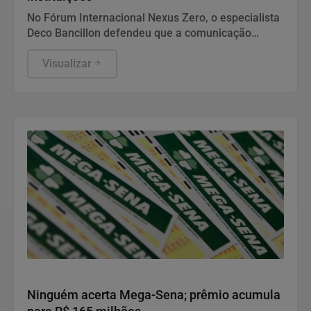
No Fórum Internacional Nexus Zero, o especialista
Deco Bancillon defendeu que a comunicação
deixou de ser apenas divulgação para se tornar a
própria infraestrutura do poder. Ele explica que
Visualizar
narrativas moldam a percepção pública e
garantem a legitimidade de governos, empresas e
instituições. Diante de campanhas de
desinformação, gerir a reputação exige estratégia,
governança e inteligência para enfrentar crises
complexas.
Economia
Ninguém acerta Mega-Sena; prêmio acumula