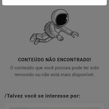
CONTEÚDO NÃO ENCONTRADO!
O conteúdo que você procura pode ter sido
removido ou não está mais disponível.
/Talvez você se interesse por: