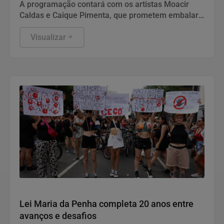
neste sábado
A programação contará com os artistas Moacir
Caldas e Caique Pimenta, que prometem embalar
o público com grandes sucessos do Axé das
Antigas,
Visualizar
Direitos Humanos
Lei Maria da Penha completa 20 anos entre
avanços e desafios