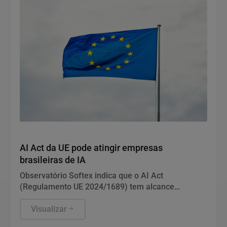
Notícias Corporativas
AI Act da UE pode atingir empresas
brasileiras de IA
Observatório Softex indica que o AI Act
(Regulamento UE 2024/1689) tem alcance
extraterritorial e pode gerar sanções de até € 35
milhões ou 7% do faturamento global. A norma
Visualizar
afeta empresas brasileiras que oferecem sistemas