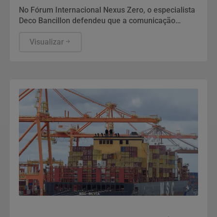
No Fórum Internacional Nexus Zero, o especialista
Deco Bancillon defendeu que a comunicação
deixou de ser apenas divulgação para se tornar a
própria infraestrutura do poder. Ele explica que
Visualizar
narrativas moldam a percepção pública e
garantem a legitimidade de governos, empresas e
instituições. Diante de campanhas de
desinformação, gerir a reputação exige estratégia,
governança e inteligência para enfrentar crises
complexas.
Economia