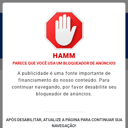
Entrar
Pesquisar Notícia
HAMM
PARECE QUE VOCÊ USA UM BLOQUEADOR DE ANÚNCIOS
MENU
 BRUTO” HOMENAGEIA UZIEL BUENO NO TERRAÇO MINEIRO
NA RE
A publicidade é uma fonte importante de
EM ALTA
financiamento do nosso conteúdo. Para
continuar navegando, por favor desabilite seu
bloqueador de anúncios.
POLITICA
ENTRETENIMENTO
SALVADOR AQUI!
SÃ
APÓS DESABILITAR, ATUALIZE A PÁGINA PARA CONTINUAR SUA
NAVEGAÇÃO!