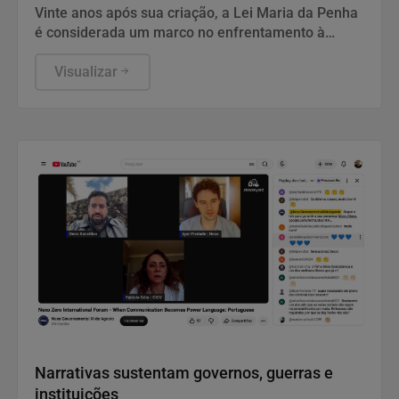
Vinte anos após sua criação, a Lei Maria da Penha
é considerada um marco no enfrentamento à
violência doméstica, mas especialistas apontam
falhas na aplicação das medidas de proteção.
Visualizar
Casos de descumprimento de medidas protetivas e
a persistência dos altos índices de feminicídio
evidenciam os desafios para garantir a efetividade
da legislação.
Notícias Corporativas
Narrativas sustentam governos, guerras e
instituições