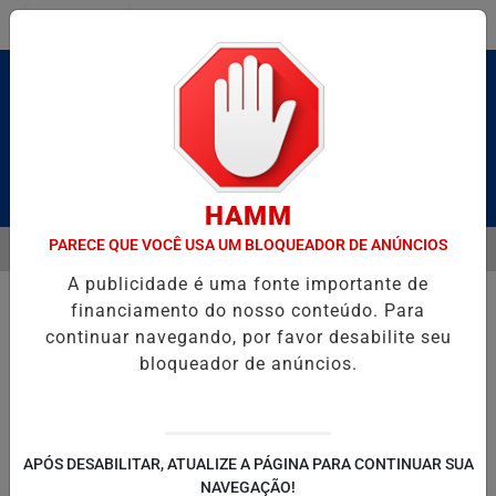
Entrar
Pesquisar Notícia
HAMM
PARECE QUE VOCÊ USA UM BLOQUEADOR DE ANÚNCIOS
MENU
É BRUTO” HOMENAGEIA UZIEL BUENO NO TERRAÇO MINEIRO
D' GU
A publicidade é uma fonte importante de
EM ALTA
financiamento do nosso conteúdo. Para
continuar navegando, por favor desabilite seu
bloqueador de anúncios.
POLITICA
ENTRETENIMENTO
SALVADOR AQUI!
SÃ
APÓS DESABILITAR, ATUALIZE A PÁGINA PARA CONTINUAR SUA
NAVEGAÇÃO!