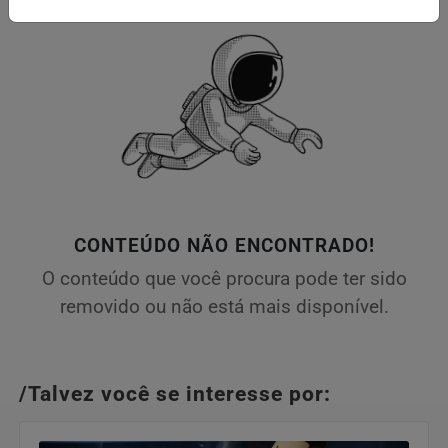
CONTEÚDO NÃO ENCONTRADO!
O conteúdo que você procura pode ter sido
removido ou não está mais disponível.
/Talvez você se interesse por: