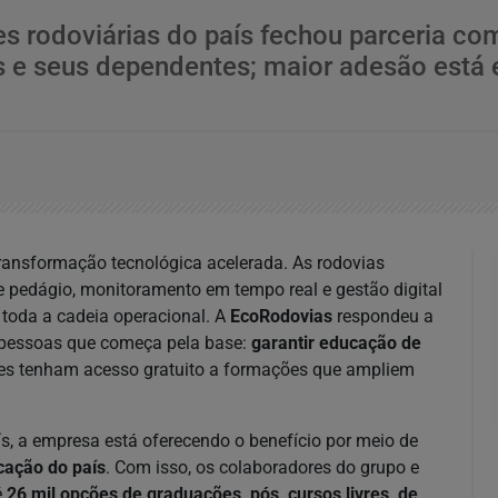
rodoviárias do país fechou parceria com 
 e seus dependentes; maior adesão está e
ransformação tecnológica acelerada. As rodovias
 pedágio, monitoramento em tempo real e gestão digital
toda a cadeia operacional. A
EcoRodovias
respondeu a
 pessoas que começa pela base:
garantir educação de
les tenham acesso gratuito a formações que ampliem
, a empresa está oferecendo o benefício por meio de
cação do país
. Com isso, os colaboradores do grupo e
é
26 mil opções de graduações, pós, cursos livres, de