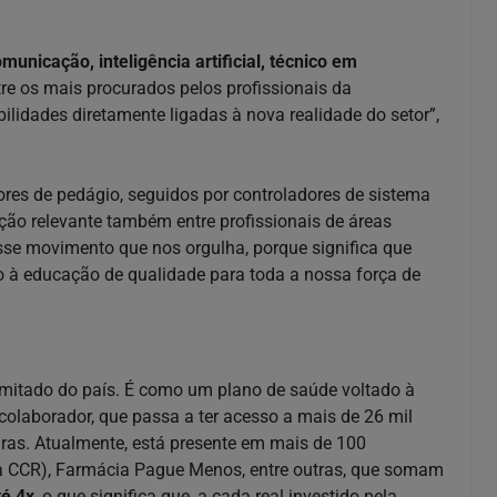
municação, inteligência artificial, técnico em
re os mais procurados pelos profissionais da
idades diretamente ligadas à nova realidade do setor”,
res de pedágio, seguidos por controladores de sistema
ação relevante também entre profissionais de áreas
esse movimento que nos orgulha, porque significa que
 à educação de qualidade para toda a nossa força de
limitado do país. É como um plano de saúde voltado à
olaborador, que passa a ter acesso a mais de 26 mil
eiras. Atualmente, está presente em mais de 100
iga CCR), Farmácia Pague Menos, entre outras, que somam
té 4x
, o que significa que, a cada real investido pela