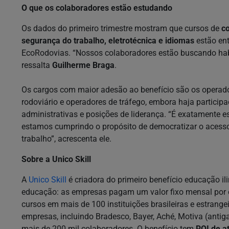
O que os colaboradores estão estudando
Os dados do primeiro trimestre mostram que cursos de
co
segurança do trabalho, eletrotécnica e idiomas
estão ent
EcoRodovias. “Nossos colaboradores estão buscando habil
ressalta
Guilherme Braga
.
Os cargos com maior adesão ao benefício são os operado
rodoviário e operadores de tráfego, embora haja particip
administrativas e posições de liderança. “É exatamente 
estamos cumprindo o propósito de democratizar o acesso
trabalho”, acrescenta ele.
Sobre a Unico Skill
A
Unico Skill
é criadora do primeiro benefício educação i
educação: as empresas pagam um valor fixo mensal por c
cursos em mais de 100 instituições brasileiras e estrang
empresas, incluindo Bradesco, Bayer, Aché, Motiva (ant
mais de 200 mil colaboradores. O benefício tem
ROI de a