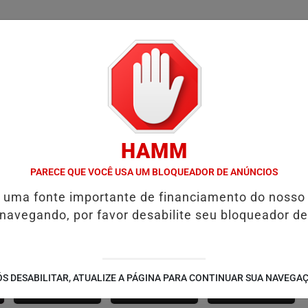
/
/
/
SSIFICADOS
COLUNAS
EMPREGOS
GUIA COMER
HAMM
D' GUST RECEBE MOACIR CALDAS E CAIQUE PIMENTA COM O MELHOR
PARECE QUE VOCÊ USA UM BLOQUEADOR DE ANÚNCIOS
é uma fonte importante de financiamento do nosso
 navegando, por favor desabilite seu bloqueador de
SÃO JOÃO 2.6
NOTÍCIAS
FUTEBOL
S DESABILITAR, ATUALIZE A PÁGINA PARA CONTINUAR SUA NAVEGA
CORPORATIVAS