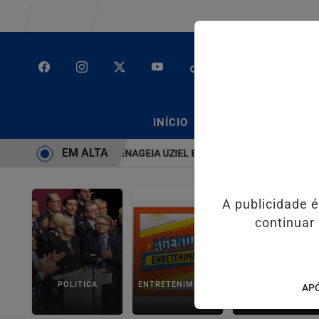
Entrar
/
/
INÍCIO
PODCASTS
CLA
EM ALTA
EMA É BRUTO” HOMENAGEIA UZIEL BUENO NO TERRAÇO MINEIRO
A publicidade 
continuar
POLITICA
ENTRETENIMENTO
SALVADOR AQUI!
APÓ