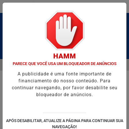
Entrar
Pesquisar Notícia
HAMM
PARECE QUE VOCÊ USA UM BLOQUEADOR DE ANÚNCIOS
MENU
 HOMENAGEIA UZIEL BUENO NO TERRAÇO MINEIRO
D' GUST RECEB
A publicidade é uma fonte importante de
EM ALTA
financiamento do nosso conteúdo. Para
continuar navegando, por favor desabilite seu
bloqueador de anúncios.
POLITICA
ENTRETENIMENTO
SALVADOR AQUI!
SÃ
APÓS DESABILITAR, ATUALIZE A PÁGINA PARA CONTINUAR SUA
NAVEGAÇÃO!