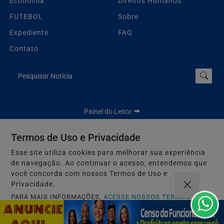
Economia
Direitos Humanos
FUTEBOL
Sobre
Expediente
FAQ
Contato
Pesquisar Notícia
Painel do Leitor
Termos de Uso e Privacidade
Esse site utiliza cookies para melhorar sua experiência
Jbn Bahia - Todos os direitos reservados.
de navegação. Ao continuar o acesso, entendemos que
Termos de Uso e Privacidade
você concorda com nossos Termos de Uso e
Privacidade.
PARA MAIS INFORMAÇÕES,
ACESSE NOSSOS TERMOS
CLICANDO AQUI