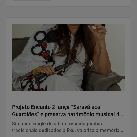
“Saravá aos Guardiões”
Projeto Encanto 2 lança “Saravá aos
Guardiões” e preserva patrimônio musical da
Umbanda em novo registro profissional
Segundo single do álbum resgata pontos
tradicionais dedicados a Exu, valoriza a memória