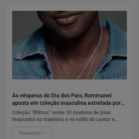
Variedades
Às vésperas do Dia dos Pais, Rommanel
aposta em coleção masculina estrelada por
Thiaguinho
Coleção “Ritmos” reúne 32 modelos de joias
inspiradas na trajetória e no estilo do cantor e
reforça a presença da marca no universo
masculino
Visualizar