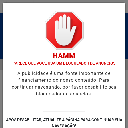
Entrar
Pesquisar Notícia
HAMM
PARECE QUE VOCÊ USA UM BLOQUEADOR DE ANÚNCIOS
MENU
 BRUTO” HOMENAGEIA UZIEL BUENO NO TERRAÇO MINEIRO
SALVA
A publicidade é uma fonte importante de
EM ALTA
financiamento do nosso conteúdo. Para
continuar navegando, por favor desabilite seu
bloqueador de anúncios.
POLITICA
ENTRETENIMENTO
SALVADOR AQUI!
SÃ
APÓS DESABILITAR, ATUALIZE A PÁGINA PARA CONTINUAR SUA
NAVEGAÇÃO!