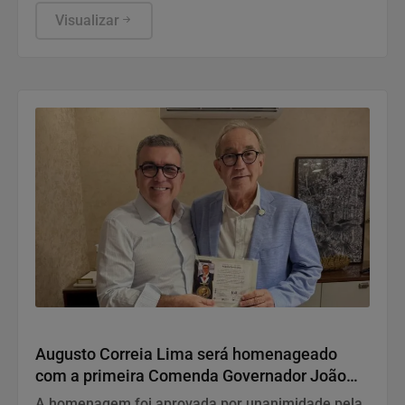
da cultura afro-brasileira e será acompanhado por
uma live especial sobre a entidade no dia 7 de
Visualizar
agosto
Variedades
Augusto Correia Lima será homenageado
com a primeira Comenda Governador João
Durval Carneiro da UPB
A homenagem foi aprovada por unanimidade pela