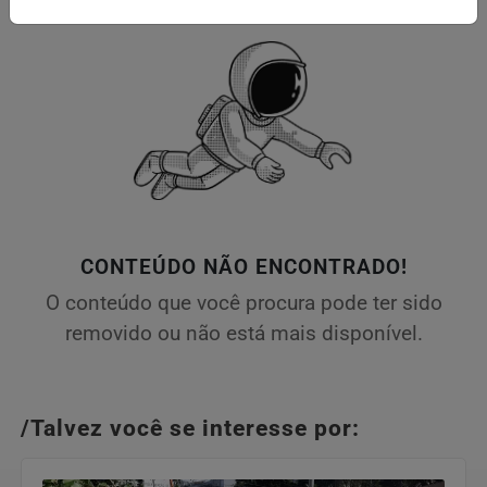
CONTEÚDO NÃO ENCONTRADO!
O conteúdo que você procura pode ter sido
removido ou não está mais disponível.
/Talvez você se interesse por: