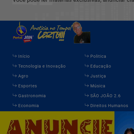
Início
Politica
Tecnologia e Inovação
Educação
Agro
Justiça
Esportes
Música
Gastronomia
SÃO JOÃO 2.6
Economia
Direitos Humanos
Expediente
FAQ