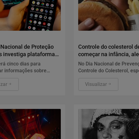
Humanos
Saúde e Bem-Estar
 Nacional de Proteção
Controle do colesterol d
 investiga plataforma
começar na infância, ale
cardiologista
erá cinco dias para
No Dia Nacional de Preven
ar informações sobre
Controle do Colesterol, esp
os existentes para
da Sociedade Brasileira de
e combater violações
izar
Cardiologia recomenda e
Visualizar
ntra crianças e
preventivo aos 10 anos, a
ntes, informou a ANPD, em
equilibrada e atividade físi
Também alerta para os ris
interrupção do tratamento 