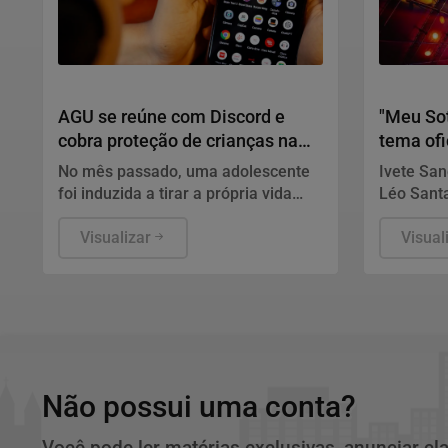
Direitos Humanos
Carnaval 
AGU se reúne com Discord e
"Meu Sot
cobra proteção de crianças na
tema ofi
plataforma
para o C
No mês passado, uma adolescente
Ivete San
foi induzida a tirar a própria vida
Léo Sant
durante uma live transmitida pela
anúncio d
plataforma
Visualizar
confirmad
Visual
camarote
Não possui uma conta?
Você pode ler matérias exclusivas, anunciar cl