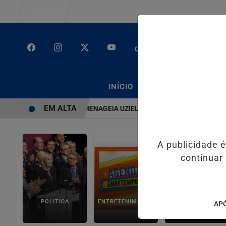
Entrar
/
/
INÍCIO
PODCASTS
CLA
EM ALTA
 SISTEMA É BRUTO” HOMENAGEIA UZIEL BUENO NO TERRAÇO MINEI
A publicidade 
continuar
POLITICA
ENTRETENIMENTO
SALVADOR AQUI!
APÓ