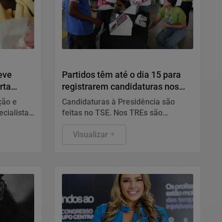
Politica
eve
Partidos têm até o dia 15 para
rta
registrarem candidaturas nos
tribunais
ção e
Candidaturas à Presidência são
ecialista
feitas no TSE. Nos TREs são
registrados candidatos ao governo
xame
estadual, Senado, Câmara dos
Visualizar
limentação
Deputados e assembleias estaduais
ca.
e distrital.
cos da
e da
desinformação sobre estatinas.