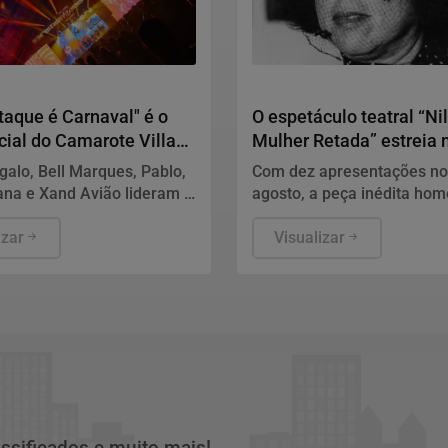
2027
Teatro
aque é Carnaval" é o
O espetáculo teatral “N
cial do Camarote Villa
Mulher Retada” estreia 
arnaval 2027
Gregório de Mattos, em 
galo, Bell Marques, Pablo,
Com dez apresentações no
ana e Xand Avião lideram o
agosto, a peça inédita ho
as primeiras atrações
Nilda Spencer, dama do tea
as da edição especial do
izar
baiano
Visualizar
assificados e muito mais!