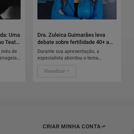
Saúde
ilda: Uma
Dra. Zuleica Guimarães leva
no Teatro
debate sobre fertilidade 40+ a
Salvador
congresso nacional
 mês de
Durante sua apresentação, a
menageia
especialista abordou o tema
tro
“Suplementação para Melhora da
Fertilidade da Mulher 40+”
Visualizar
CRIAR MINHA CONTA