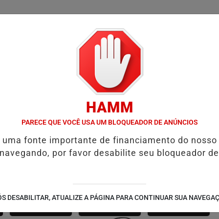
/
/
/
SSIFICADOS
COLUNAS
EMPREGOS
GUIA COMER
HAMM
RO
D' GUST RECEBE MOACIR CALDAS E CAIQUE PIMENTA COM O M
PARECE QUE VOCÊ USA UM BLOQUEADOR DE ANÚNCIOS
é uma fonte importante de financiamento do nosso
 navegando, por favor desabilite seu bloqueador de
SÃO JOÃO 2.6
NOTÍCIAS
FUTEBOL
S DESABILITAR, ATUALIZE A PÁGINA PARA CONTINUAR SUA NAVEGA
CORPORATIVAS